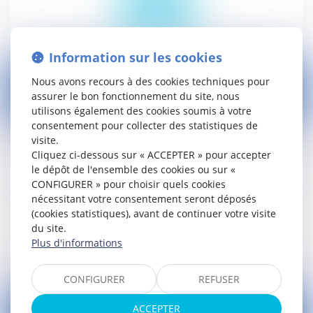
Lire la suite
Information sur les cookies
Nous avons recours à des cookies techniques pour
assurer le bon fonctionnement du site, nous
utilisons également des cookies soumis à votre
08
consentement pour collecter des statistiques de
oct.
visite.
Cliquez ci-dessous sur « ACCEPTER » pour accepter
Responsabilité de l’auteur d’un tacle dans un
le dépôt de l'ensemble des cookies ou sur «
match de football en cas de "faute ...
CONFIGURER » pour choisir quels cookies
Droit civil (03)
nécessitant votre consentement seront déposés
(cookies statistiques), avant de continuer votre visite
du site.
Lire la suite
Plus d'informations
CONFIGURER
REFUSER
ACCEPTER