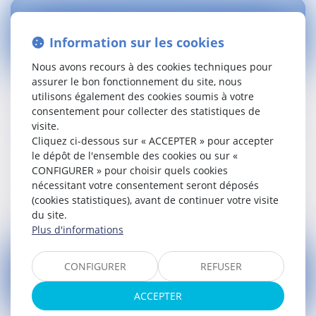
Information sur les cookies
16
Nous avons recours à des cookies techniques pour
oct.
assurer le bon fonctionnement du site, nous
utilisons également des cookies soumis à votre
Défaillance dans la prise en charge d'un
consentement pour collecter des statistiques de
patient : condamnation du CHU pour le
visite.
testicule perdu
Cliquez ci-dessous sur « ACCEPTER » pour accepter
Droit civil (03)
le dépôt de l'ensemble des cookies ou sur «
CONFIGURER » pour choisir quels cookies
nécessitant votre consentement seront déposés
Lire la suite
(cookies statistiques), avant de continuer votre visite
du site.
Plus d'informations
CONFIGURER
REFUSER
ACCEPTER
16