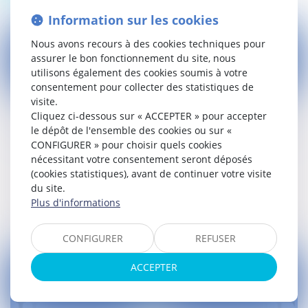
Information sur les cookies
Nous avons recours à des cookies techniques pour
assurer le bon fonctionnement du site, nous
utilisons également des cookies soumis à votre
27
consentement pour collecter des statistiques de
sept.
visite.
Cliquez ci-dessous sur « ACCEPTER » pour accepter
Doit-on déclarer une créance de conservation
le dépôt de l'ensemble des cookies ou sur «
d'un bien indivis ?
CONFIGURER » pour choisir quels cookies
nécessitant votre consentement seront déposés
Droit civil (03)
(cookies statistiques), avant de continuer votre visite
du site.
Lire la suite
Plus d'informations
CONFIGURER
REFUSER
ACCEPTER