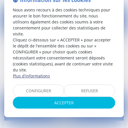
Information sur les cookies
Nous avons recours à des cookies techniques pour
assurer le bon fonctionnement du site, nous
utilisons également des cookies soumis à votre
consentement pour collecter des statistiques de
15
visite.
juil.
Cliquez ci-dessous sur « ACCEPTER » pour accepter
le dépôt de l'ensemble des cookies ou sur «
UE : 12 propositions pour le climat
CONFIGURER » pour choisir quels cookies
Droit public
nécessitant votre consentement seront déposés
(cookies statistiques), avant de continuer votre visite
du site.
Lire la suite
Plus d'informations
CONFIGURER
REFUSER
ACCEPTER
09
juil.