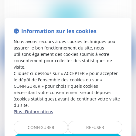
Lire la suite
Information sur les cookies
Nous avons recours à des cookies techniques pour
assurer le bon fonctionnement du site, nous
utilisons également des cookies soumis à votre
consentement pour collecter des statistiques de
07
visite.
nov.
Cliquez ci-dessous sur « ACCEPTER » pour accepter
le dépôt de l'ensemble des cookies ou sur «
Vefa : liste limitative et caractéristiques des
CONFIGURER » pour choisir quels cookies
travaux réservés par l'acquéreur de
nécessitant votre consentement seront déposés
l'immeuble
(cookies statistiques), avant de continuer votre visite
Droit civil (03)
du site.
Plus d'informations
Lire la suite
CONFIGURER
REFUSER