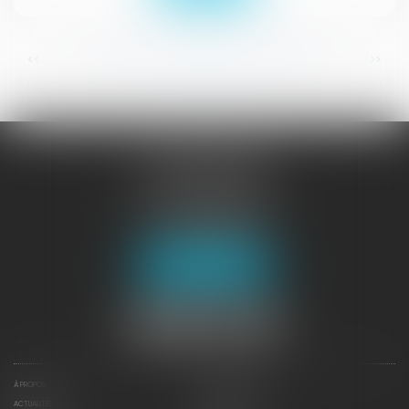
...
...
<<
<
129
130
131
132
133
134
135
>
>>
JURISGUYANE
46 avenue de la Liberté
97327 CAYENNE
Tél :
05 94 29 45 35
Fax : 05 94 29 17 48
Nous localiser
À PROPOS
NOTRE EXPERTISE
ACTUALITÉS
CONTACTEZ-NOUS