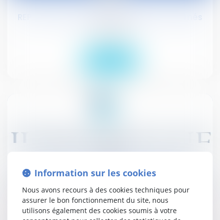
REP : liste des produits chimiques concernés
Droit public
Lire la suite
28
déc.
Organisation des élections législatives,
Information sur les cookies
sénatoriales et municipales partielles : les lois
sont publiées
Nous avons recours à des cookies techniques pour
assurer le bon fonctionnement du site, nous
Actualités
utilisons également des cookies soumis à votre
Droit public