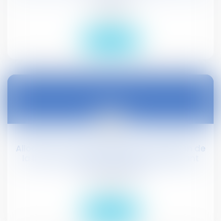
Droit public
Lire la suite
22
déc.
Allocation d'activité partielle : adaptation de
la liste des secteurs d'activité bénéficiant
d'un taux majoré
Droit social
Lire la suite