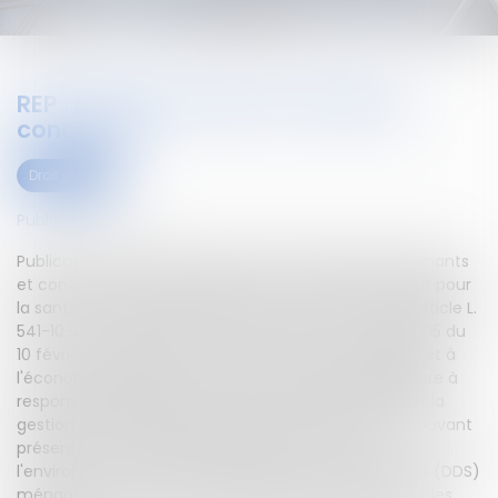
REP : liste des produits chimiques
concernés
Droit public
Publié le :
28/12/2020
Publication de la liste des produits chimiques (contenants
et contenus) pouvant présenter un risque significatif pour
la santé et l'environnement mentionnés au 7° de l'article L.
541-10-1 du code de l'environnement.La loi n° 2020-105 du
10 février 2020 relative à la lutte contre le gaspillage et à
l'économie circulaire a étendu le périmètre de la filière à
responsabilité élargie des producteurs (REP) qui régit la
gestion des déchets issus des produits chimiques pouvant
présenter un risque significatif pour la santé et
l'environnement, dits des "déchets diffus spécifiques (DDS)
ménagers" à ceux de ces déchets qui sont susceptibles