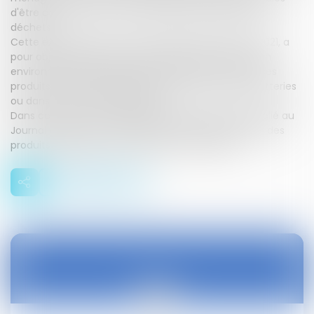
d'être collectés par le service public de gestion des
déchets.
Cette extension, qui entre en vigueur le 1er janvier 2021, a
pour objet de gérer de manière plus efficace au plan
environnemental le gisement de déchets issus de ces
produits qui est aujourd'hui retrouvé dans les déchetteries
ou dans les ordures ménagères.
Dans ce cadre, un arrêté du 1er décembre 2020, publié au
Journal officiel du 27 décembre 2020, définit la liste des
produits chimiques concernés par cette filière.
28
déc.