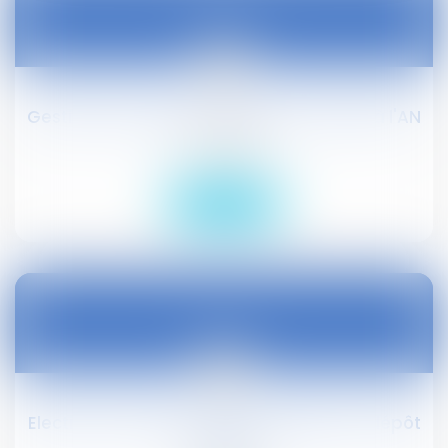
22
déc.
Gestion des urgences sanitaires : dépôt à l'AN
Droit public
Lire la suite
22
déc.
Election du Président de la République : dépôt
à l'AN