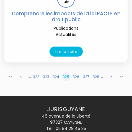
juin
Comprendre les impacts de la loi PACTE en
droit public
Publications
Actualités
Lire la suite
...
...
<<
<
322
323
324
325
326
327
328
>
>>
JURISGUYANE
46 avenue de la Liberté
97327 CAYENNE
Tél :
05 94 29 45 35