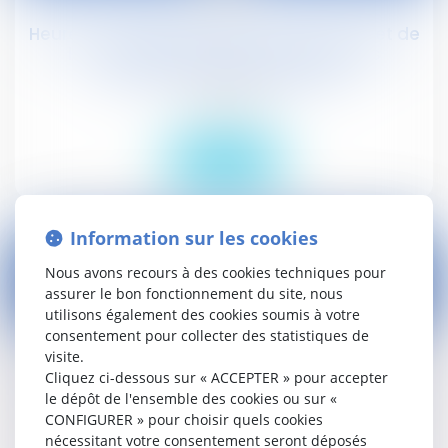
Heures de délégation : avec l'avant-projet de
loi « Travail » de Myriam El Khomri, les
syndicats seraient gagnants
Droit social
Lire la suite
Information sur les cookies
Nous avons recours à des cookies techniques pour
assurer le bon fonctionnement du site, nous
utilisons également des cookies soumis à votre
19
consentement pour collecter des statistiques de
févr.
visite.
Les forfaits en jours ou en heures sur l'année
Cliquez ci-dessous sur « ACCEPTER » pour accepter
sans accord collectif, une possibilité ciblée
le dépôt de l'ensemble des cookies ou sur «
prévue par le projet de loi « El Khomri »
CONFIGURER » pour choisir quels cookies
nécessitant votre consentement seront déposés