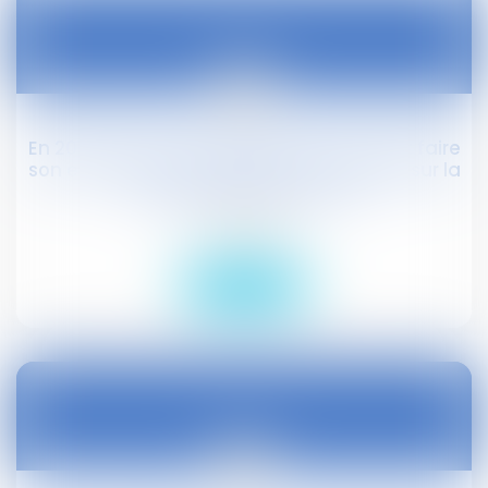
22
févr.
En 2018, le droit à la déconnexion pourrait faire
son entrée dans la négociation annuelle sur la
qualité de vie au travail
Droit social
Lire la suite
22
févr.