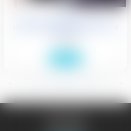
16
févr.
La théorie de l'abandon de poste : un
couperet extra-statutaire sanctionnant le
refus de servir
Actualités
Lire la suite
...
...
<<
<
343
344
345
346
347
348
349
>
>>
JURISGUYANE
46 avenue de la Liberté
97327 CAYENNE