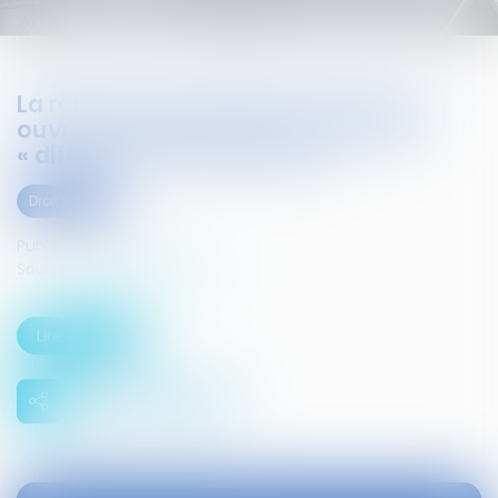
La réforme du code du travail veut
ouvrir à la négociation la notion de
« difficultés économiques »
Droit social
Publié le :
18/02/2016
Source :
www.infosjuris.com
Lire la suite