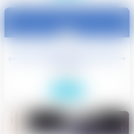
17
févr.
Vidéosurveillance non déclarée à la CNIL :
pour la Cour de cassation, c'est aussi l'affaire
des syndicats
Droit social
Lire la suite