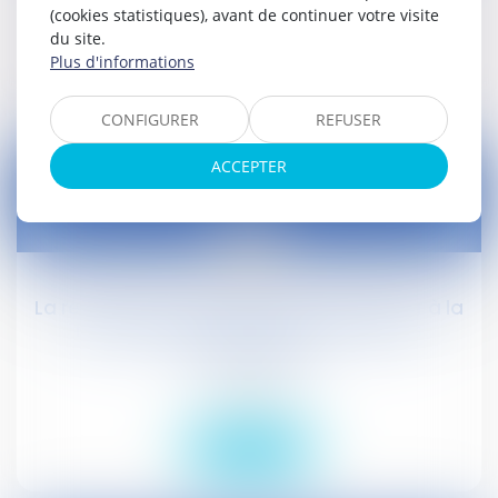
Droit social
(cookies statistiques), avant de continuer votre visite
du site.
Plus d'informations
Lire la suite
CONFIGURER
REFUSER
ACCEPTER
18
févr.
La réforme du code du travail veut ouvrir à la
négociation la notion de « difficultés
économiques »
Droit social
Lire la suite