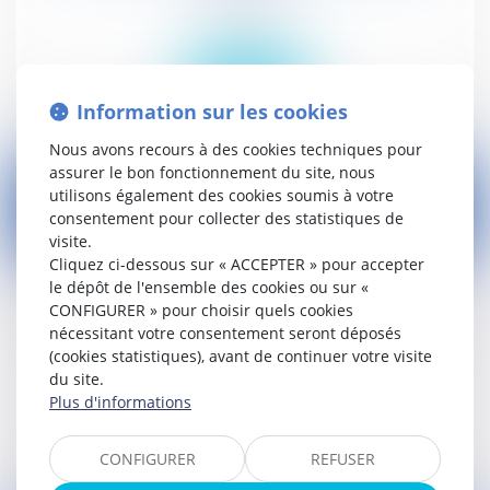
Droit public
Lire la suite
Information sur les cookies
Nous avons recours à des cookies techniques pour
assurer le bon fonctionnement du site, nous
utilisons également des cookies soumis à votre
consentement pour collecter des statistiques de
visite.
28
Cliquez ci-dessous sur « ACCEPTER » pour accepter
oct.
le dépôt de l'ensemble des cookies ou sur «
CONFIGURER » pour choisir quels cookies
Pas de levée du secret sur l’identité de la
nécessitant votre consentement seront déposés
mère biologique si celle-ci s’y oppose
(cookies statistiques), avant de continuer votre visite
Droit civil (03)
du site.
Plus d'informations
Lire la suite
CONFIGURER
REFUSER