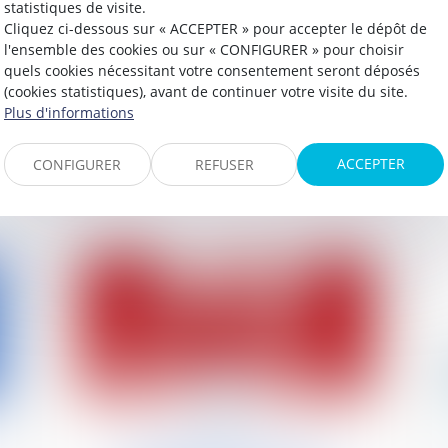
statistiques de visite.
361-1 du code de l'environnement, il n'apparaît p
Cliquez ci-dessous sur « ACCEPTER » pour accepter le dépôt de
rôle causal direct dans la survenance de l'acciden
l'ensemble des cookies ou sur « CONFIGURER » pour choisir
comportement des bovins dont l'éleveur était le
quels cookies nécessitant votre consentement seront déposés
(cookies statistiques), avant de continuer votre visite du site.
Plus d'informations
ACCEPTER
CONFIGURER
REFUSER
18
oct.