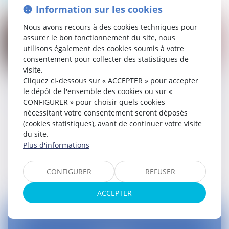
Information sur les cookies
Nous avons recours à des cookies techniques pour
assurer le bon fonctionnement du site, nous
utilisons également des cookies soumis à votre
consentement pour collecter des statistiques de
08
visite.
sept.
Cliquez ci-dessous sur « ACCEPTER » pour accepter
De la rémunération des collaborateurs d'un
le dépôt de l'ensemble des cookies ou sur «
cabinet comptable
CONFIGURER » pour choisir quels cookies
nécessitant votre consentement seront déposés
Publications
(cookies statistiques), avant de continuer votre visite
Actualités
du site.
Droit social
Plus d'informations
Lire la suite
CONFIGURER
REFUSER
ACCEPTER