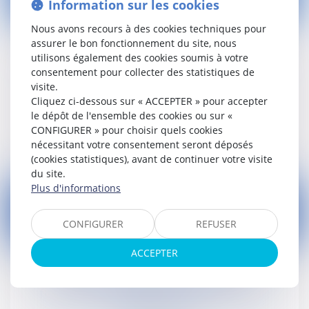
Information sur les cookies
12
oct.
Nous avons recours à des cookies techniques pour
assurer le bon fonctionnement du site, nous
Mutualisation des archives des personnes
utilisons également des cookies soumis à votre
publiques
consentement pour collecter des statistiques de
visite.
Droit public
Cliquez ci-dessous sur « ACCEPTER » pour accepter
le dépôt de l'ensemble des cookies ou sur «
Lire la suite
CONFIGURER » pour choisir quels cookies
nécessitant votre consentement seront déposés
(cookies statistiques), avant de continuer votre visite
du site.
Plus d'informations
CONFIGURER
REFUSER
12
ACCEPTER
oct.
Mesures d'urgence relatives au
fonctionnement du marché du travail :
adoption à l'AN