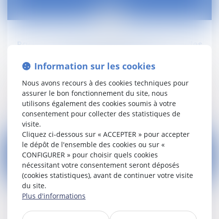
12
nov.
Rachat des start-up financées par les aides
publiques : dépôt à l’AN
Information sur les cookies
Droit public
Nous avons recours à des cookies techniques pour
assurer le bon fonctionnement du site, nous
Lire la suite
utilisons également des cookies soumis à votre
consentement pour collecter des statistiques de
visite.
Cliquez ci-dessous sur « ACCEPTER » pour accepter
le dépôt de l'ensemble des cookies ou sur «
CONFIGURER » pour choisir quels cookies
nécessitant votre consentement seront déposés
12
(cookies statistiques), avant de continuer votre visite
nov.
du site.
Plus d'informations
Energie et climat : la loi est publiée
Droit public