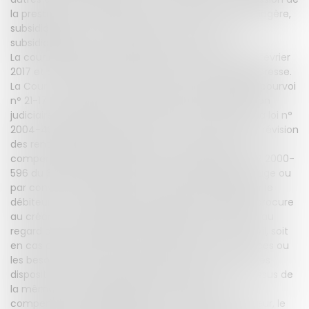
la prestation compensatoire sous forme de rente viagère,
subsidiairement, en diminution de celle-ci ou, très
subsidiairement, en sa conversion en capital.
La cour d'appel de Montpellier, par deux arrêts du 8 février
2017 et du 25 mai 2021, a donné raison à la demanderesse.
La Cour de cassation, dans un arrêt du 21 juin 2023 (pourvoi
n° 21-17.077), casse l'arrêt d'appel. La Haute juridiction
judiciaire rappelle qu'en vertu des articles 33, VI, de la loi n°
2004-439 du 26 mai 2004 et 276-3 du code civil, la révision
des rentes viagères attribuées à titre de prestation
compensatoire avant l'entrée en vigueur de la loi n° 2000-
596 du 30 juin 2000, qu'elles aient été fixées par le juge ou
par convention des époux, peut être demandée par le
débiteur ou ses héritiers, soit lorsque leur maintien procure
au créancier un avantage manifestement excessif au
regard des critères définis à l'article 276 du code civil, soit
en cas de changement important dans les ressources ou
les besoins de l'une ou l'autre des parties. En outre, les
dispositions des articles 280 et 280-1 du code civil, issus de
la même loi, sont applicables aux prestations
compensatoires allouées avant son entrée en vigueur, le