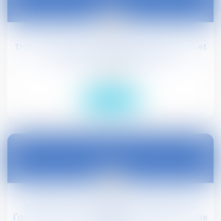
08
août
Transmission de QPC : environnement sain et
fraternité entre générations
Droit public
Lire la suite
08
août
Prestation compensatoire : précision sur
l'application des articles 280 et 280-1 du code