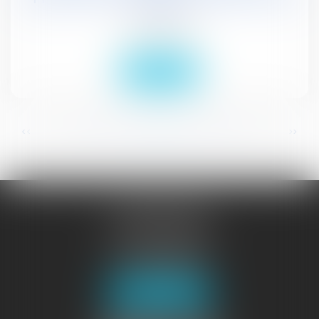
civil
Droit civil (03)
Lire la suite
...
...
<<
<
54
55
56
57
58
59
60
>
>>
JURISGUYANE
46 avenue de la Liberté
97327 CAYENNE
Tél :
05 94 29 45 35
Fax : 05 94 29 17 48
Nous localiser