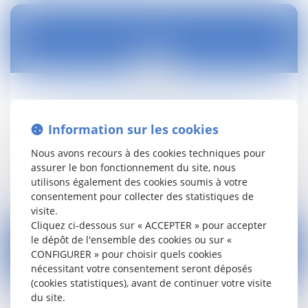
11
août
Revalorisation de minima sociaux
Information sur les cookies
Droit social
Nous avons recours à des cookies techniques pour
assurer le bon fonctionnement du site, nous
Lire la suite
utilisons également des cookies soumis à votre
consentement pour collecter des statistiques de
visite.
Cliquez ci-dessous sur « ACCEPTER » pour accepter
le dépôt de l'ensemble des cookies ou sur «
CONFIGURER » pour choisir quels cookies
nécessitant votre consentement seront déposés
11
(cookies statistiques), avant de continuer votre visite
août
du site.