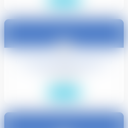
10
août
Universaliser l'assistance médicale à la
procréation : dépôt à l'AN
Droit civil (03)
Lire la suite