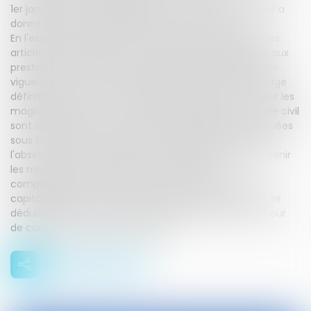
1er janvier 2005, sauf lorsque la succession du débiteur a
donné lieu à un partage définitif à cette date.
En l'espèce, les juges du fond avaient considéré que les
articles 280 et 280-1 du code civil étaient applicables aux
prestations compensatoires allouées avant l'entrée en
vigueur de la loi du 26 mai 2004 en l'absence de partage
définitif intervenu entre les différents héritiers. Or, pour les
magistrats de la Cour, les articles 280 et 280-1 du code civil
sont applicables aux prestations compensatoires allouées
sous forme de rente avant le 1er juillet 2000. Ainsi, en
l'absence d'accord des héritiers du défunt pour maintenir
les modalités de règlement de la prestation
compensatoire sous forme de rente, celle-ci était
capitalisée en raison du décès du débiteur, ce dont il se
déduisait que l'action en révision est irrecevable. La Cour
de cassation casse l'arrêt d'appel.