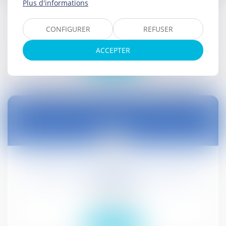
Plus d'informations
Vefa : défaillance du vendeur et
responsabilité notariale
CONFIGURER
REFUSER
Droit civil (03)
ACCEPTER
Lire la suite
10
août
Suspension de l'arrêté "anti-marginaux"
d'Angoulême
Droit public
Lire la suite