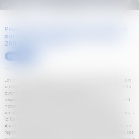
Prestation compensatoire : précision
sur l'application des articles 280 et
280-1 du code civil
Droit civil (03)
Publié le :
08/08/2023
Les articles 280 et 280-1 du code civil sont applicables aux
prestations compensatoires allouées sous forme de rente
avant le 1er juillet 2000.Deux jugements ont,
respectivement, prononcé le divorce entre deux époux et
homologué leur accord prévoyant le paiement de la
prestation compensatoire mise à la charge de l'époux sous
la forme d'une rente mensuelle d'un certain montant.
Après le décès de celui-ci, l'épouse, agissant en qualité de
représentante légale de ses enfants mineurs, a assigné ses
autres enfants majeurs issus du mariage en suppression de