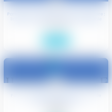
oct.
Partage de l’indivision post-communautaire :
licitation d’un bien immeuble insaisissable
Droit civil (03)
Lire la suite
22
oct.
Pas de harcèlement sexuel mais un jeu de
séduction réciproque
Actualités