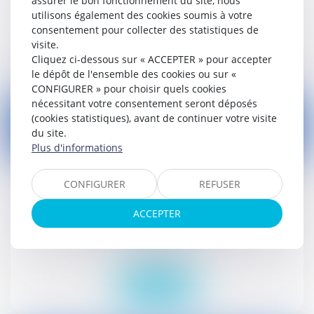
assurer le bon fonctionnement du site, nous
Droit social
utilisons également des cookies soumis à votre
consentement pour collecter des statistiques de
Lire la suite
visite.
Cliquez ci-dessous sur « ACCEPTER » pour accepter
le dépôt de l'ensemble des cookies ou sur «
CONFIGURER » pour choisir quels cookies
nécessitant votre consentement seront déposés
(cookies statistiques), avant de continuer votre visite
du site.
Plus d'informations
23
oct.
CONFIGURER
REFUSER
Contenu du tableau récapitulatif des
caractéristiques du projet d'équipement
ACCEPTER
commercial autorisé
Droit public
Lire la suite