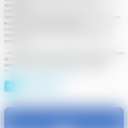
opérationnels.
L'article 3 propose plusieurs améliorations relatives à
l'attribution de la PCH et aux contrôles que peut effectuer
le président du conseil départemental.
L'article 4 organise la réflexion préalable à une prise en
charge enfin intégrée des transports des personnes
handicapées.
- Proposition de loi visant à améliorer l’accès à la prestation
de compensation du handicap, n° 16, de Alain Milon,
déposée le 3 octobre 2019 - Sénat, dossier législatif -
http://www.senat.fr/dossier-legislati...