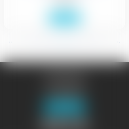
Droit social
Lire la suite
...
...
<<
<
272
273
274
275
276
277
278
>
>>
JURISGUYANE
46 avenue de la Liberté
97327 CAYENNE
Tél :
05 94 29 45 35
Fax : 05 94 29 17 48
Nous localiser