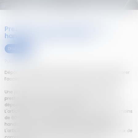
Prestation de compensation du
handicap : dépôt au Sénat
Droit social
Publié le :
23/10/2019
Dépôt au Sénat d'une proposition de loi visant à améliorer
l’accès à la prestation de compensation du handicap.
Une proposition de loi visant à améliorer l’accès à la
prestation de compensation du handicap (PCH) a été
déposée au Sénat le 3 octobre 2019.
L'article 1er permet à toute personne handicapée de moins
de 60 ans ou de plus de 60 ans ayant présenté un
handicap avant cet âge de bénéficier de la prestation.
L'article 2 redéfinit la finalité des fonds départementaux de
compensation du handicap afin de les rendre