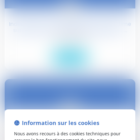
23
oct.
Indemnisation des ayants droit d’une victime
survivante en cas d'aléa thérapeutique : ...
Droit civil (03)
Lire la suite
23
oct.
Information sur les cookies
Prestation de compensation du handicap :
dépôt au Sénat
Nous avons recours à des cookies techniques pour