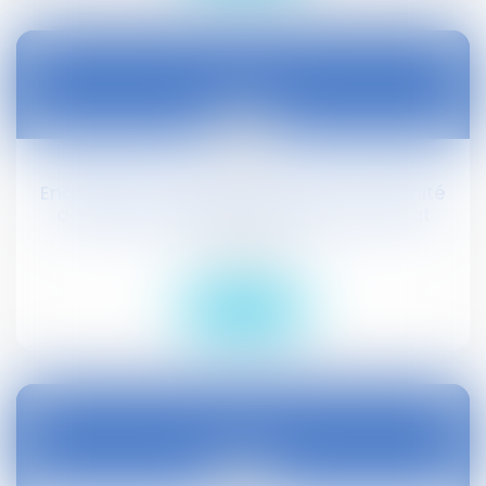
23
oct.
Engagement dans la vie locale et proximité
de l’action publique : adoption au Sénat
Droit public
Lire la suite
22