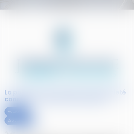
La pollution de l’étang d’une propriété
constitue-t-elle un vice caché ?
Actualités
Droit civil (03)
Publié le :
02/10/2019