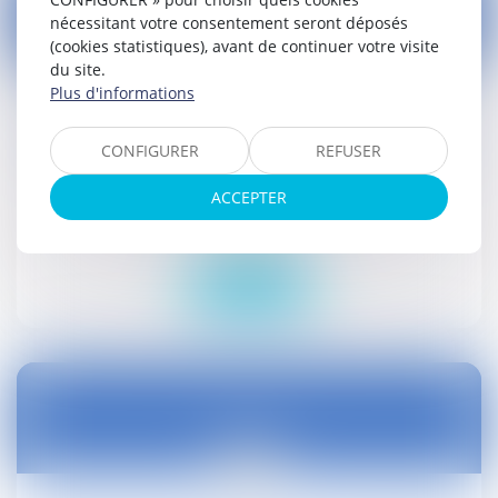
nécessitant votre consentement seront déposés
(cookies statistiques), avant de continuer votre visite
02
du site.
oct.
Plus d'informations
Consentement de la personne entendue lors
d'une audition pour la recherche d’infractions
CONFIGURER
REFUSER
: une nécessité
ACCEPTER
Actualités
Droit social
Lire la suite
02
oct.