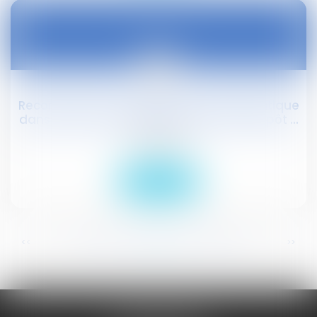
01
oct.
Reconduction du temps partiel thérapeutique
dans la fonction publique territoriale : dépôt ...
Droit public
Lire la suite
...
...
<<
<
283
284
285
286
287
288
289
>
>>