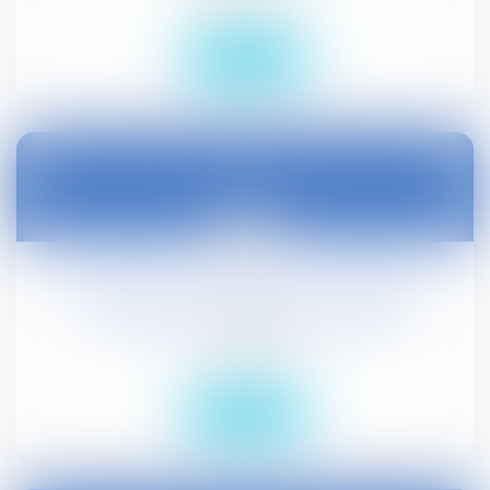
Lire la suite
01
oct.
Etendue de la protection du travailleur
temporaire, conseiller du salarié
Droit social
Lire la suite