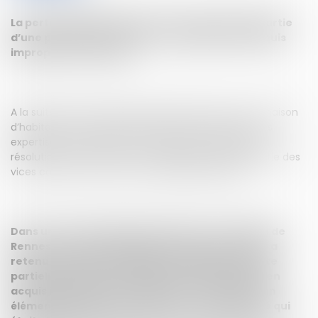
La perte partielle d’usage d’un étang, qui fait partie
d’une propriété vendue, ne rend pas le bien acquis
impropre à son usage.
A la suite de la vente d’une propriété incluant une maison
d’habitation, des dépendances et un étang, et après
expertise, les acheteurs ont assigné les vendeurs en
résolution de la vente sur le fondement de la garantie des
vices cachés car, selon eux, l’étang était pollué.
Dans un arrêt du 30 janvier 2018
,
la cour d’appel de
Rennes a rejeté la demande des acheteurs
.
Elle a
retenu que
,
selon le rapport d’expertise
,
la perte
partielle d’usage de l’étang ne rendait pas le bien
acquis impropre à son usage car ce n’était qu’un
élément de l’agrément extérieur de la propriété qui