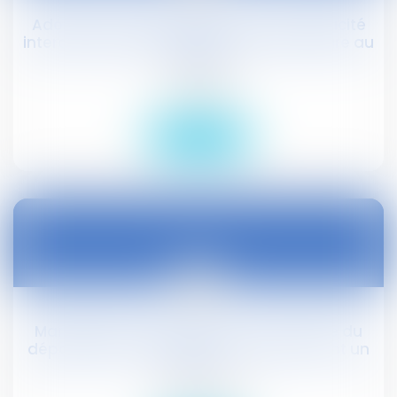
Adoption de règlements locaux de publicité
intercommunaux : adoption en 1ère lecture au
Sénat
Droit public
Lire la suite
01
oct.
Mariage des époux dans une commune du
département où les époux ou parents ont un
lien ...
Droit civil (03)