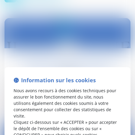
02
oct.
La pollution de l’étang d’une propriété
constitue-t-elle un vice caché ?
Actualités
Information sur les cookies
Droit civil (03)
Nous avons recours à des cookies techniques pour
assurer le bon fonctionnement du site, nous
Lire la suite
utilisons également des cookies soumis à votre
consentement pour collecter des statistiques de
visite.
Cliquez ci-dessous sur « ACCEPTER » pour accepter
le dépôt de l'ensemble des cookies ou sur «
CONFIGURER » pour choisir quels cookies