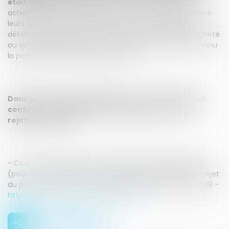
était affecté
. Elle a également fait ressortir que les
acheteurs ne justifiaient pas le fait qu’ils avaient informé
leurs vendeurs que la qualité de l’eau de l’étang était
déterminante de leur achat ou qu’ils n’auraient pas acheté
ou qu’ils auraient offert un moindre prix s’ils avaient connu
la perte partielle d’usage de l’étang.
Dans un arrêt du 11 juillet 2019
,
la Cour de cassation
confirme le raisonnement des juges du fond et
rejette le pourvoi
.
- Cour de cassation, 3ème chambre civile, 11 juillet 2019
(pourvoi n° 18-16.848 - ECLI:FR:CCASS:2019:C300667) - rejet
du pourvoi contre cour d’appel de Rennes, 30 janvier 2018 -
https://www.legifrance.gouv.fr/affich...