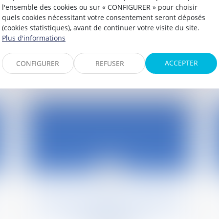
l'ensemble des cookies ou sur « CONFIGURER » pour choisir
ttps://www.legifrance.gouv.fr/affich...
quels cookies nécessitant votre consentement seront déposés
(cookies statistiques), avant de continuer votre visite du site.
Plus d'informations
ACCEPTER
CONFIGURER
REFUSER
13
nov.
Non-renvoi de QPC : décision de
l’inspecteur du travail de soustraire
un travailleur à un ...