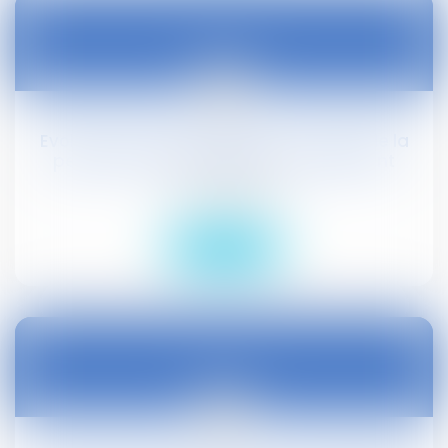
06
janv.
Evolution des loyers : prise en compte de la
performance énergétique du logement
Droit civil (03)
Lire la suite
06
janv.