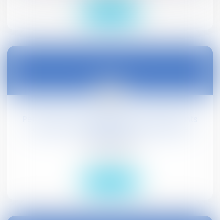
Lire la suite
06
janv.
Performance énergétique des logements
anciens : financement de travaux de
rénovation
Droit civil (03)
Lire la suite