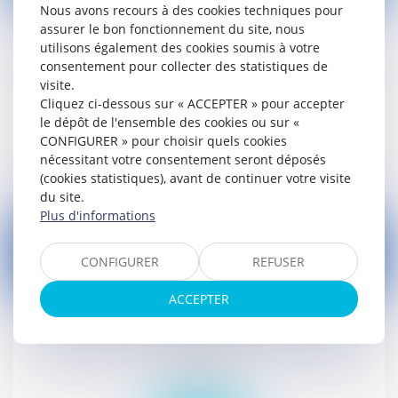
08
Nous avons recours à des cookies techniques pour
janv.
assurer le bon fonctionnement du site, nous
utilisons également des cookies soumis à votre
Un parc éolien nuit-il au château situé à 1,5
consentement pour collecter des statistiques de
km ?
visite.
Droit public
Cliquez ci-dessous sur « ACCEPTER » pour accepter
le dépôt de l'ensemble des cookies ou sur «
CONFIGURER » pour choisir quels cookies
Lire la suite
nécessitant votre consentement seront déposés
(cookies statistiques), avant de continuer votre visite
du site.
Plus d'informations
CONFIGURER
REFUSER
06
ACCEPTER
janv.
Indemnité et allocation d'activité partielle
Droit social