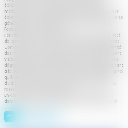
éoliennes, il a en même temps réduit la hauteur du
mât.Elle estime que si l'augmentation de la taille du rotor
éoliennes est susceptible de majorer les nuisances sonores
générées par leur exploitation, cet effet sera limité par
l'abaissement du centre du rotor.
Par ailleurs, il ressort des pièces du dossier que la propriété
de la requérante est située à environ 1,5 km des éoliennes.
Compte tenu d'une telle distance, eu égard à l'objet limité
des modifications en cause et même si les éoliennes sont
visibles, dans un paysage agricole plat et offrant une vue
dégagée, depuis le premier étage du château appartenant
à la SCI, l'existence d'un impact visuel des modifications tel
qu'il affecte directement les conditions d'occupation,
d'utilisation ou de jouissance de la propriété de la SCI ne
ressort d'aucune pièce du dossier.
En conséquence, la CAA approuve le refus opposé à la
demande de la SCI par le tribunal administratif de Rouen.