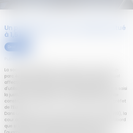
Un parc éolien nuit-il au château situé
à 1,5 km ?
Droit public
Publié le :
08/01/2021
La société propriétaire d'un château situé à 1,5 km d'un
parc éolien ne justifie pas l'existence d'un impact visuel
affectant directement les conditions d'occupation,
d'utilisation ou de jouissance de sa propriété.Une SCI a saisi
la justice administrative en vue d’annuler un permis de
construire modificatif d’un parc éolien délivré par le préfet
de l’Eure.
Dans un arrêt rendu le 3 novembre 2020 (n° 19DA00719), la
cour administrative d’appel de Douai observe tout d’abord
que si le permis de construire modificatif a autorisé
l'augmentation de la taille du rotor de trois des six