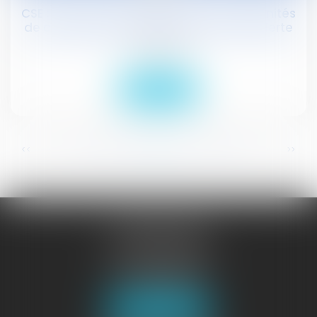
CSE : pas de remise en cause des indemnités
de congés payés fondée sur le droit d'alerte
Droit social
Lire la suite
...
...
<<
<
127
128
129
130
131
132
133
>
>>
JURISGUYANE
46 avenue de la Liberté
97327 CAYENNE
Tél :
05 94 29 45 35
Fax : 05 94 29 17 48
Nous localiser