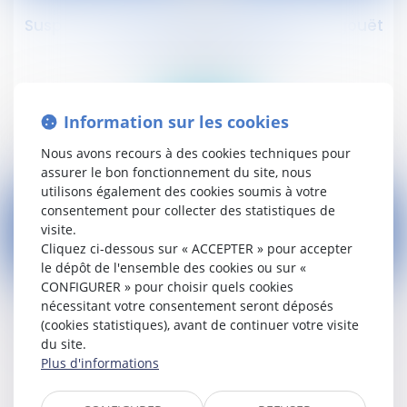
Suspension de l'arrêté municipal de Langouët
interdisant les pesticides
Droit public
Information sur les cookies
Lire la suite
Nous avons recours à des cookies techniques pour
assurer le bon fonctionnement du site, nous
utilisons également des cookies soumis à votre
consentement pour collecter des statistiques de
visite.
Cliquez ci-dessous sur « ACCEPTER » pour accepter
03
le dépôt de l'ensemble des cookies ou sur «
sept.
CONFIGURER » pour choisir quels cookies
nécessitant votre consentement seront déposés
Organisation et missions des services de l’Etat
(cookies statistiques), avant de continuer votre visite
en Guyane
du site.
Plus d'informations
Droit public