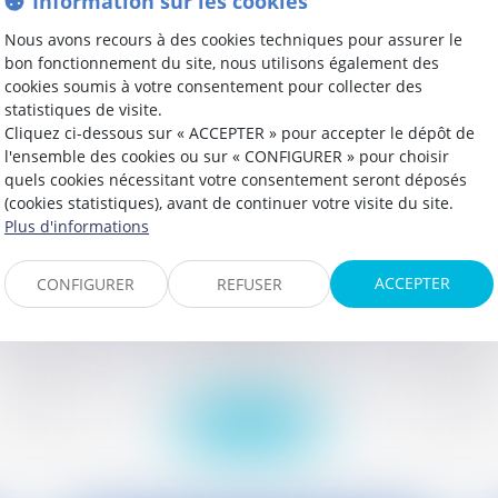
Information sur les cookies
Nous avons recours à des cookies techniques pour assurer le
bon fonctionnement du site, nous utilisons également des
cookies soumis à votre consentement pour collecter des
statistiques de visite.
Cliquez ci-dessous sur « ACCEPTER » pour accepter le dépôt de
l'ensemble des cookies ou sur « CONFIGURER » pour choisir
quels cookies nécessitant votre consentement seront déposés
(cookies statistiques), avant de continuer votre visite du site.
Plus d'informations
03
mai
ACCEPTER
CONFIGURER
REFUSER
Revalorisations au mois d'avril 2021
Droit social
Lire la suite