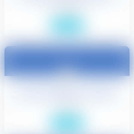
Droit civil (03)
Lire la suite
20
janv.
Pas d’indivisibilité entre une décision
condamnant l’employeur et une décision ...
Droit social
Lire la suite