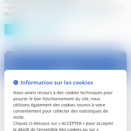
https://www.legifrance.gouv.fr/affich...
- Code de sécurité sociale, article L. 244-2 (applicable en
l’espèce) -
https://www.legifrance.gouv.fr/affich...
21
Information sur les cookies
janv.
Nous avons recours à des cookies techniques pour
Incontestabilité de la filiation par possession
assurer le bon fonctionnement du site, nous
d'état
utilisons également des cookies soumis à votre
Droit civil (03)
consentement pour collecter des statistiques de
visite.
Cliquez ci-dessous sur « ACCEPTER » pour accepter
Lire la suite
le dépôt de l'ensemble des cookies ou sur «