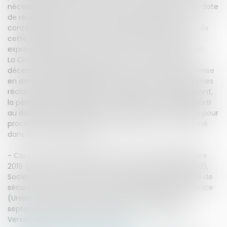
nécessairement, au mieux, d'un mois à compter de la date
de réception de la mise en demeure puisque toute
contestation doit être formée dans le délai d'un mois de
cette date.Enfin, elle a relevé que la lettre mentionne
expressément l'article L. 244-2 "du CSS" dans son objet.
La Cour de cassation casse l’arrêt sur ce point le 19
décembre 2019. Elle rappelle que pour être valable, la mise
en demeure doit indiquer la cause, la nature des sommes
réclamées, les majorations et pénalités qui s’y appliquent,
la période à laquelle elles se rapportent et le délai imparti
au débiteur pour se libérer.Or, en l'espèce, aucun délai pour
procéder au paiement n'était expressément mentionné
dans la mise en demeure.
- Cour de cassation, 2ème chambre civile, 19 décembre
2019 (pourvoi n° 18-23.623 - ECLI:FR:CCASS:2019:C202158),
Société KTS c/ Union de recouvrement des cotisations de
sécurité sociale et d'allocations familiales d'Ile-de-France
(Urssaf) - cassation de cour d’appel de Versailles, 13
septembre 2018 (renvoi devant la cour d’appel de
Versailles, autrement composée) -