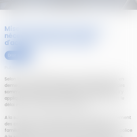
Mise en demeure de l'Urssaf : la
nécessaire mention du délai
d'acquittement d’une dette
Droit social
Publié le :
21/01/2020
Selon la Cour de cassation, pour être valable, la mise en
demeure de l'Urssaf doit indiquer la cause, la nature des
sommes réclamées, les majorations et pénalités qui s’y
appliquent, la période à laquelle elles se rapportent et le
délai imparti au débiteur pour se libérer.
A la suite d’un contrôle inopiné de l'union de recouvrement
des cotisations de sécurité sociale et d'allocations
familiales d'Ile-de-France (Urssaf) et des services de police
à la société K. qui a abouti à un constat de situation de