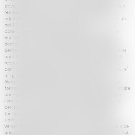
travail dissimulé, une lettre d'observations s'agissant d'un
redressement basé sur une taxation forfaitaire est
adressée à la société par l'Urssaf. Cette dernière a ensuite
notifié à la société une mise en demeure.
Dans un arrêt du 13 septembre 2018, la cour d’appel de
Versailles a rejeté la demande de nullité de la mise en
demeure. Elle a constaté que la lettre valant mise en
demeure porte la mention indiquant qu'il est possuible de
contester cette décision en saisissant la commission de
recours amiable de l'Urssaf "dans un délai d'un mois à
compter de la réception de la présente mise en demeure"
et qu'elle indique les adresses de courrier postal ou
électronique auxquelles les contestations peuvent être
formulées. Elle en a déduit que la société avait une parfaite
connaissance de la voie et des conditions de recours à
l'encontre de cette mise en demeure.Elle a précisé que,
certes, aucun délai de paiement n'est expressément
formulé, mais elle a noté que la société est invitée à
s'acquitter de la somme réclamée "sous réserve des
versements déjà effectués à ce titre, selon votre mode de
paiement habituel".Elle a ajouté que le délai pour payer est