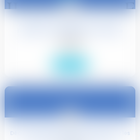
21
janv.
Assignation en démolition : la sécurité
l'emporte sur le respect de la vie privée
Actualités
Droit public
Lire la suite
20
janv.
Décès du majeur protégé : incidences sur les
compétences du juge des tutelles