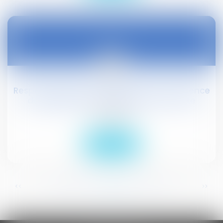
20
janv.
Responsabilité de la collectivité pour absence
de signalisation de graviers sur la route
Droit public
Lire la suite
...
...
<<
<
225
226
227
228
229
230
231
>
>>