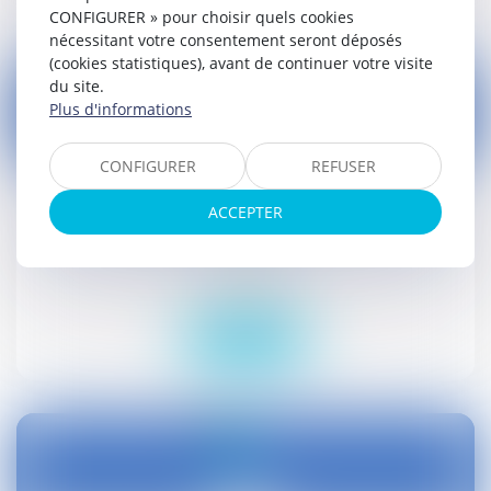
CONFIGURER » pour choisir quels cookies
nécessitant votre consentement seront déposés
(cookies statistiques), avant de continuer votre visite
du site.
Plus d'informations
21
CONFIGURER
REFUSER
janv.
ACCEPTER
Mise en demeure de l'Urssaf : la nécessaire
mention du délai d'acquittement d’une dette
Droit social
Lire la suite