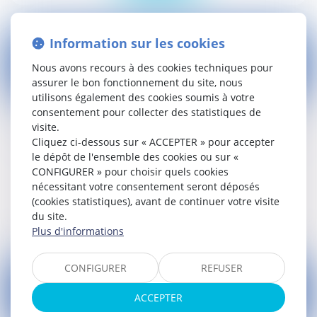
Information sur les cookies
Nous avons recours à des cookies techniques pour
assurer le bon fonctionnement du site, nous
31
utilisons également des cookies soumis à votre
janv.
consentement pour collecter des statistiques de
visite.
Liberté de recourir à l'interruption volontaire
Cliquez ci-dessous sur « ACCEPTER » pour accepter
de grossesse : adoption à l'AN
le dépôt de l'ensemble des cookies ou sur «
Droit public
CONFIGURER » pour choisir quels cookies
nécessitant votre consentement seront déposés
(cookies statistiques), avant de continuer votre visite
Lire la suite
du site.
Plus d'informations
CONFIGURER
REFUSER
ACCEPTER