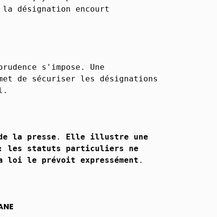
 la désignation encourt
prudence s'impose. Une
met de sécuriser les désignations
l.
de la presse
.
Elle illustre une
: les statuts particuliers ne
a loi le prévoit expressément
.
ANE