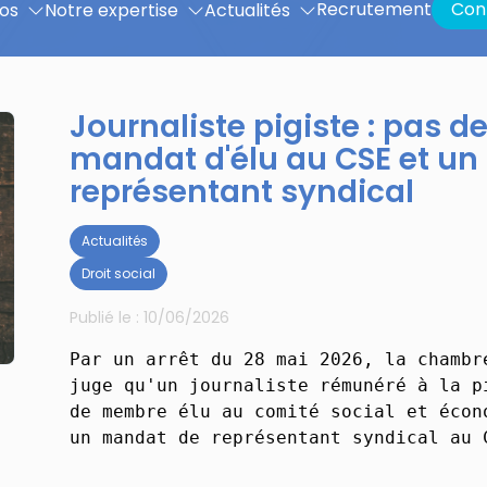
Recrutement
Con
os
Notre expertise
Actualités
Journaliste pigiste : pas 
mandat d'élu au CSE et u
représentant syndical
Actualités
Droit social
Publié le :
10/06/2026
Par un arrêt du 28 mai 2026, la chambr
juge qu'un journaliste rémunéré à la p
de membre élu au comité social et écon
un mandat de représentant syndical au 