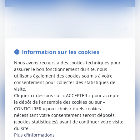
13
sept.
Action en nullité de la transaction fixant
l’indemnité pour licenciement économique
d’un ...
Droit social
Information sur les cookies
Lire la suite
Nous avons recours à des cookies techniques pour
assurer le bon fonctionnement du site, nous
utilisons également des cookies soumis à votre
consentement pour collecter des statistiques de
visite.
Cliquez ci-dessous sur « ACCEPTER » pour accepter
le dépôt de l'ensemble des cookies ou sur «
CONFIGURER » pour choisir quels cookies
13
nécessitant votre consentement seront déposés
sept.
(cookies statistiques), avant de continuer votre visite
du site.
Contestation de la validité du contrat : action
Plus d'informations
ouverte pendant toute la durée d'exécution ...