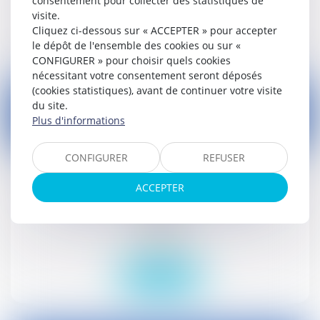
consentement pour collecter des statistiques de
visite.
Lire la suite
Cliquez ci-dessous sur « ACCEPTER » pour accepter
le dépôt de l'ensemble des cookies ou sur «
CONFIGURER » pour choisir quels cookies
nécessitant votre consentement seront déposés
(cookies statistiques), avant de continuer votre visite
du site.
Plus d'informations
27
sept.
CONFIGURER
REFUSER
Infarctus à l'arrivée au travail : accident du
ACCEPTER
travail ou accident de trajet ?
Actualités
Droit social
Lire la suite