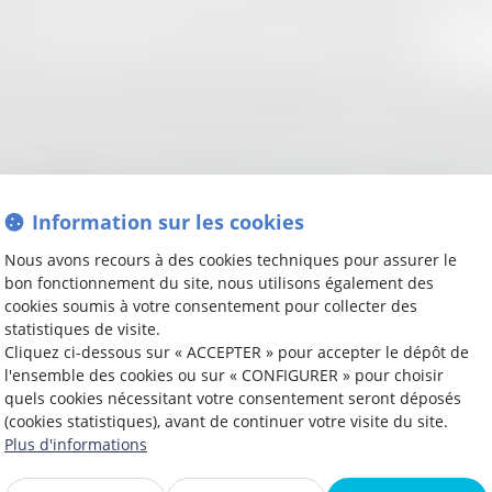
tition des frais de chauffage et de refroidissement.
termination individuelle de la quantité de chaleur et de fro
immeubles collectifs à usage d'habitation ou à usage d'hab
à la détermination individuelle de la quantité de chaleur, 
 chauffage, de refroidissement et d'eau chaude sanitaire,
Information sur les cookies
 et professionnel -
https://www.legifrance.gouv.fr/eli/de...
Nous avons recours à des cookies techniques pour assurer le
bon fonctionnement du site, nous utilisons également des
cookies soumis à votre consentement pour collecter des
statistiques de visite.
Cliquez ci-dessous sur « ACCEPTER » pour accepter le dépôt de
l'ensemble des cookies ou sur « CONFIGURER » pour choisir
quels cookies nécessitant votre consentement seront déposés
(cookies statistiques), avant de continuer votre visite du site.
Plus d'informations