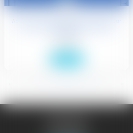
02
avr.
Absence de représentation obligatoire par
avocat pour l'Etat devant le Juge de
l’exécution
Droit public
Lire la suite
...
...
<<
<
121
122
123
124
125
126
127
>
>>
JURISGUYANE
46 avenue de la Liberté
97327 CAYENNE