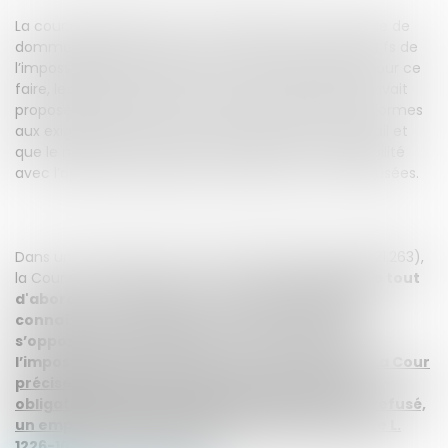
La cour d'appel de Colmar a décidé que sa demande de
dommages-intérêts pour non-information des motifs de
l’impossibilité de reclassement devait être rejetée.Pour ce
faire, les juges du fond ont retenu que l’employeur avait
proposé au salarié des offres de reclassement conformes
aux exigences de l’article L. 1226-10 du code du travail et
que le médecin du travail avait validé leur compatibilité
avec l’aptitude résiduelle du salarié, qui les avait refusées.
Dans un arrêt rendu le 24 mars 2021 (pourvoi n° 19-21.263),
la Cour de cassation rejette le pourvoi.
Elle rappelle tout
d'abord que l’employeur a l’obligation de faire
connaître au salarié, par écrit, les motifs qui
s’opposent au reclassement, lorsqu’il est dans
l’impossibilité de lui proposer un autre emploi
.
La Cour
précise toutefois qu'il n’est pas tenu de cette
obligation lorsqu’il a proposé au salarié, qui l’a refusé,
un emploi, dans les conditions prévues à l’article L.
1226-10 du code du travail
.