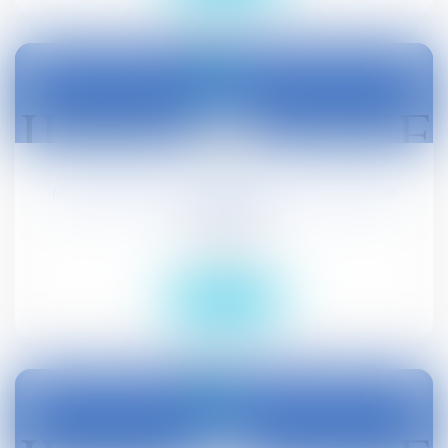
02
avr.
Modifications du code de la commande
publique
Droit public
Lire la suite