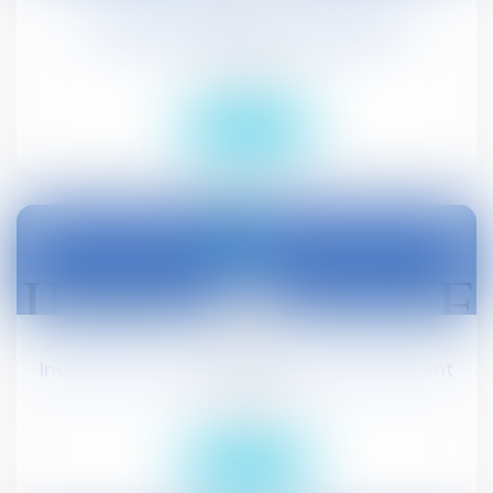
Activité partielle en cas de réduction
d'activité durable : prolongation
Droit social
Lire la suite
02
avr.
Inaptitude et impossibilité de reclassement
Droit social
Lire la suite