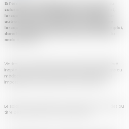
Si l’employeur a l’obligation de faire connaître au
salarié les motifs qui s’opposent au reclassement,
lorsqu’il est dans l’impossibilité de lui proposer un
autre emploi, il n’est pas tenu de cette obligation
lorsqu’il a proposé au salarié, qui l’a refusé, un emploi,
dans les conditions prévues à l’article L. 1226-10 du
code du travail
.
Victime d’un accident du travail, un salarié a été déclaré
inapte à son poste de travail à l’issue de deux examens du
médecin du travail. Il a été licencié pour inaptitude et
impossibilité de reclassement deux mois plus tard.
Le salarié a saisi la juridiction prud’homale de demandes au
titre de la rupture de son contrat de travail.