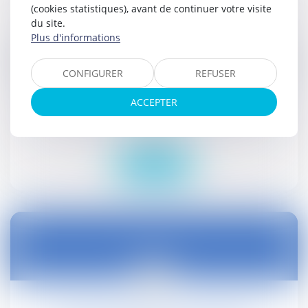
(cookies statistiques), avant de continuer votre visite
du site.
Plus d'informations
02
CONFIGURER
REFUSER
avr.
ACCEPTER
Prime à la naissance et prime à l'adoption
Droit social
Lire la suite
02
avr.