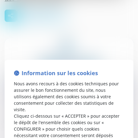
02
Information sur les cookies
avr.
Nous avons recours à des cookies techniques pour
Recrutement des jeunes de moins de 26 ans,
apprenti et contrat de professionnalisation
assurer le bon fonctionnement du site, nous
utilisons également des cookies soumis à votre
Droit social
consentement pour collecter des statistiques de
visite.
Cliquez ci-dessous sur « ACCEPTER » pour accepter
Lire la suite
le dépôt de l'ensemble des cookies ou sur «
CONFIGURER » pour choisir quels cookies
nécessitant votre consentement seront déposés