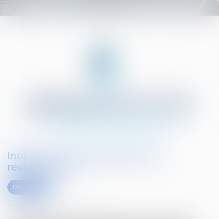
Inaptitude et impossibilité de
reclassement
Droit social
Publié le :
02/04/2021