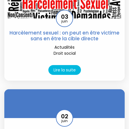
03
juin
Harcèlement sexuel : on peut en être victime
sans en être la cible directe
Actualités
Droit social
Lire la suite
02
juin