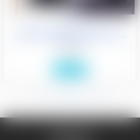
16
févr.
La théorie de l'abandon de poste : un
couperet extra-statutaire sanctionnant le
refus de servir
Actualités
Lire la suite
...
...
<<
<
343
344
345
346
347
348
349
>
>>
JURISGUYANE
46 avenue de la Liberté