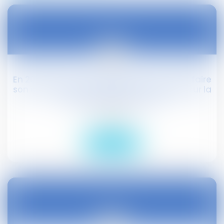
22
févr.
En 2018, le droit à la déconnexion pourrait faire
son entrée dans la négociation annuelle sur la
qualité de vie au travail
Droit social
Lire la suite