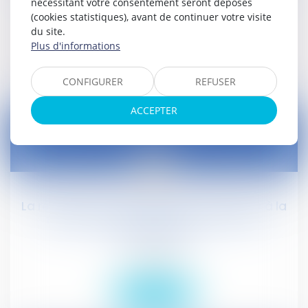
nécessitant votre consentement seront déposés
Droit social
(cookies statistiques), avant de continuer votre visite
du site.
Plus d'informations
Lire la suite
CONFIGURER
REFUSER
ACCEPTER
18
févr.
La réforme du code du travail veut ouvrir à la
négociation la notion de « difficultés
économiques »
Droit social
Lire la suite