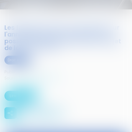
Les forfaits en jours ou en heures sur
l'année sans accord collectif, une
possibilité ciblée prévue par le projet
de loi « El Khomri »
Droit social
Publié le :
19/02/2016
Source :
www.infosjuris.com
Lire la suite