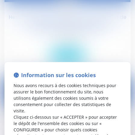
22
févr.
Heures de délégation : avec l'avant-projet de
loi « Travail » de Myriam El Khomri, les
syndicats seraient gagnants
Droit social
Lire la suite
Information sur les cookies
Nous avons recours à des cookies techniques pour
assurer le bon fonctionnement du site, nous
utilisons également des cookies soumis à votre
19
consentement pour collecter des statistiques de
févr.
visite.
Cliquez ci-dessous sur « ACCEPTER » pour accepter
Les forfaits en jours ou en heures sur l'année
le dépôt de l'ensemble des cookies ou sur «
sans accord collectif, une possibilité ciblée
CONFIGURER » pour choisir quels cookies
prévue par le projet de loi « El Khomri »