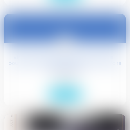
17
févr.
Vidéosurveillance non déclarée à la CNIL :
pour la Cour de cassation, c'est aussi l'affaire
des syndicats
Droit social
Lire la suite