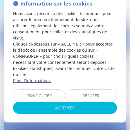
Information sur les cookies
Nous avons recours à des cookies techniques pour
assurer le bon fonctionnement du site, nous
utilisons également des cookies soumis à votre
consentement pour collecter des statistiques de
visite.
Cliquez ci-dessous sur « ACCEPTER » pour accepter
30
le dépôt de l'ensemble des cookies ou sur «
oct.
CONFIGURER » pour choisir quels cookies
nécessitant votre consentement seront déposés
Financement de la sécurité sociale (PLFSS)
(cookies statistiques), avant de continuer votre visite
pour 2020 : adoption en 1ère lecture à l'AN
du site.
Plus d'informations
Droit social
CONFIGURER
REFUSER
Lire la suite
ACCEPTER