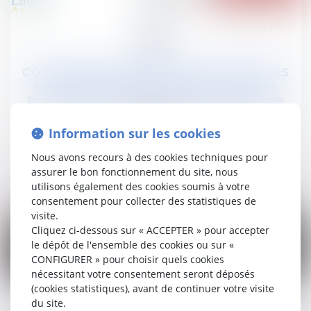
26
oct.
COMMUNIQUE DE PRESSE : CLAISSE & ASSOCIÉS
ET ME LINGIBÉ (JURISGUYANE) deviennent
partenaires en Guyane et dans l'hexagone
Actualités
Information sur les cookies
Nous avons recours à des cookies techniques pour
Lire la suite
assurer le bon fonctionnement du site, nous
utilisons également des cookies soumis à votre
consentement pour collecter des statistiques de
visite.
Cliquez ci-dessous sur « ACCEPTER » pour accepter
le dépôt de l'ensemble des cookies ou sur «
CONFIGURER » pour choisir quels cookies
23
nécessitant votre consentement seront déposés
oct.
(cookies statistiques), avant de continuer votre visite
du site.