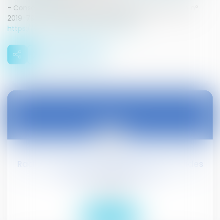
- Conseil constitutionnel, 7 novembre 2019 (décision n°
2019-791 - ECLI:FR:CC:2019:2019.791.DC) -
https://www.legifrance.gouv.fr/affich...
12
nov.
Rachat des start-up financées par les aides
publiques : dépôt à l’AN
Droit public
Lire la suite