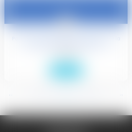
08
nov.
Portée du principe de non-régression de la
protection de l'environnement
Droit public
Lire la suite
...
...
<<
<
263
264
265
266
267
268
269
>
>>
JURISGUYANE