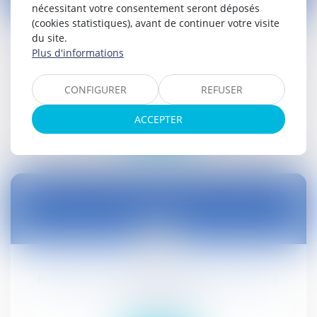
08
nécessitant votre consentement seront déposés
nov.
(cookies statistiques), avant de continuer votre visite
du site.
Validation des arrêtés anti-pesticides de
Plus d'informations
Sceaux et Gennevilliers
Droit public
CONFIGURER
REFUSER
ACCEPTER
Lire la suite
08
nov.
Procédure collective du bailleur à ferme
Droit civil (03)