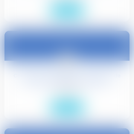
Lire la suite
08
nov.
Contrôle de la tarification : notification de
l’indu et de la mise en demeure
Droit social
Lire la suite