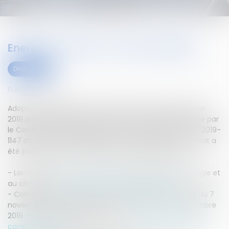
Energie et climat : la loi est publiée
Droit public
Publié le :
12/11/2019
Adoptée définitivement au Parlement le 26 septembre
2019 par les sénateurs et jugée conforme avec réserve par
le Conseil constitutionnel le 7 novembre 2019, la loi n° 2019-
1147 du 8 novembre 2019 relative à l'énergie et au climat a
été publiée au Journal officiel du 9 novembre 2019.
- Loi n° 2019-1147 du 8 novembre 2019 relative à l'énergie et
au climat -
https://www.legifrance.gouv.fr/eli/lo...
- Communiqué de presse du Conseil constitutionnel du 7
novembre 2019 - "Décision n° 2019-791 DC du 7 novembre
2019 - Communiqué de presse" -
https://www.conseil-
constitutionnel.f...