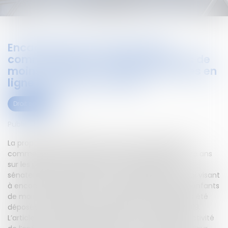
Encadrement de l'exploitation
commerciale de l’image d’enfants de
moins de 16 ans sur les plateformes en
ligne : adoption au Sénat
Droit social
Publié le :
26/06/2020
La proposition de loi visant à encadrer l’exploitation
commerciale de l’image d’enfants de moins de seize ans
sur les plateformes en ligne a été adoptée par les
sénateurs en première lecture. Une proposition de loi visant
à encadrer l’exploitation commerciale de l’image d’enfants
de moins de seize ans sur les plateformes en ligne a été
déposée à l'Assemblée nationale le 17 décembre 2019.
L’article 1er encadre les situations dans lesquelles l’activité