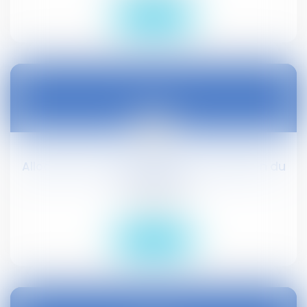
Lire la suite
25
juin
Allocation d'activité partielle : adaptation du
taux horaire
Droit social
Lire la suite