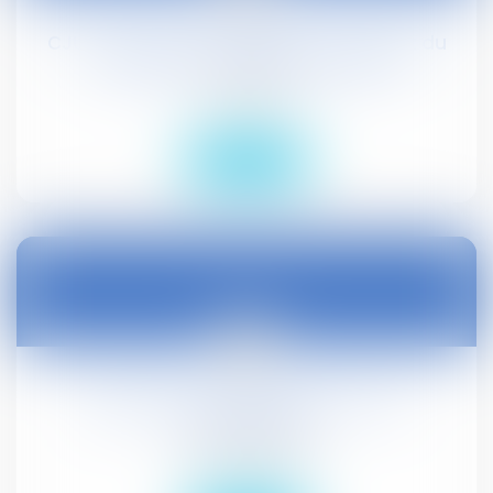
CJUE : allocation familiale pour l’enfant du
conjoint du travailleur frontalier
Droit social
Lire la suite
26
juin
Application des décisions d'AG de
copropriétaires
Droit civil (03)