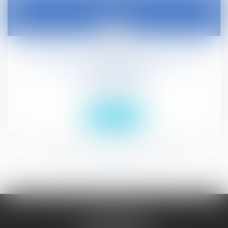
24
juin
Précisions sur la signature de l'acte de
partage judiciaire
Droit civil (03)
Lire la suite
...
...
<<
<
149
150
151
152
153
154
155
>
>>
JURISGUYANE
46 avenue de la Liberté