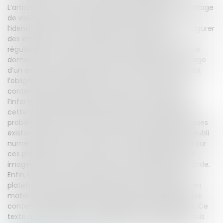
L’article 4 vise à responsabiliser les plateformes de partage
de vidéos. Elles devront en particulier permettre
l’identification, par les utilisateurs, des vidéos faisant figurer
des enfants de moins de seize ans et informer
régulièrement ces derniers des lois applicables dans ce
domaine et des risques associés à la diffusion de l’image
d’un enfant de moins de seize ans. Surtout, elles auront
l’obligation, lorsqu’elles tirent des revenus directs de
contenus faisant figurer un mineur, de transmettre
l’information à l’autorité administrative, à charge pour
cette dernière d’identifier les situations possiblement
problématiques et d’y répondre par les moyens juridiques
existants. L’article 5 tend à créer un véritable droit à l’oubli
numérique pour les enfants dont l’image est diffusée sur
ces plateformes, en assurant le retrait obligatoire des
images concernées lorsque le mineur en fait la demande.
Enfin, l’article 6 vise à sanctionner les opérateurs de
plateforme qui ne respecteraient pas les obligations en
matière de signalement, d’information et de retrait des
contenus qui découlent des dispositions précédentes. Ce
texte a été adopté par les députés le 12 février 2020 puis