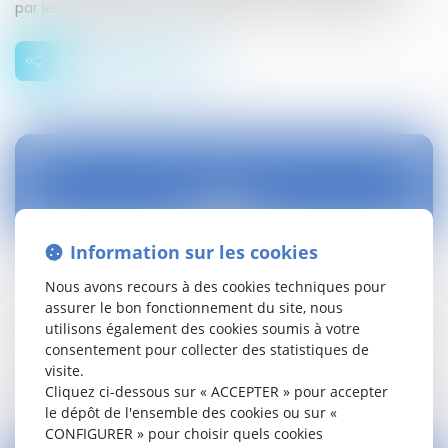
par les sénateurs, avec modifications, le 25 juin 2020.
29
juin
Information sur les cookies
Intéressement et participation : décret
Nous avons recours à des cookies techniques pour
assurer le bon fonctionnement du site, nous
Droit social
utilisons également des cookies soumis à votre
consentement pour collecter des statistiques de
visite.
Lire la suite
Cliquez ci-dessous sur « ACCEPTER » pour accepter
le dépôt de l'ensemble des cookies ou sur «
CONFIGURER » pour choisir quels cookies