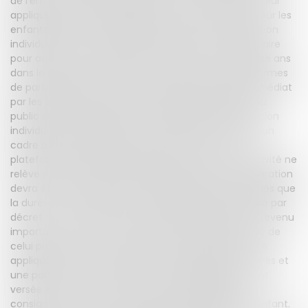
de l’enfant doit être regardée comme un travail, en leur
appliquant le régime protecteur aujourd’hui prévu pour les
enfants faisant du mannequinat. Ainsi, une autorisation
individuelle ou un agrément préfectoral sera nécessaire
pour autoriser le travail d’un mineur de moins de seize ans
dans le cadre d’une production destinée aux plateformes
de partage de vidéos. L’article 2 prévoit le retrait immédiat
par les plateformes des vidéos mises à disposition du
public en méconnaissance de l’obligation d’autorisation
individuelle ou d’agrément. L’article 3 tend à donner un
cadre à la diffusion de l’image d’un enfant sur les
plateformes de partage de vidéos lorsque cette activité ne
relève pas du droit du travail. Notamment, une déclaration
devra être faite auprès de l’autorité administrative dès que
la durée ou le nombre de vidéos dépasse un seuil fixé par
décret en Conseil d’Etat ou que l’activité génère un revenu
important. Dans ces cas de figure, un régime proche de
celui prévu pour les enfants du spectacle pourra être
appliqué. Ainsi, leurs horaires de travail seront encadrés et
une partie de leur rémunération sera obligatoirement
versée sur un compte de la Caisse des dépôts et
consignations (CDC), et ce jusqu’à la majorité de l’enfant.