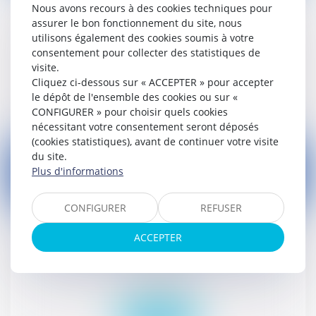
Nous avons recours à des cookies techniques pour
Report du second tour des municipales :
assurer le bon fonctionnement du site, nous
adoption à l'AN après CMP
utilisons également des cookies soumis à votre
Droit public
consentement pour collecter des statistiques de
visite.
Cliquez ci-dessous sur « ACCEPTER » pour accepter
Lire la suite
le dépôt de l'ensemble des cookies ou sur «
CONFIGURER » pour choisir quels cookies
nécessitant votre consentement seront déposés
(cookies statistiques), avant de continuer votre visite
du site.
Plus d'informations
17
CONFIGURER
REFUSER
juin
ACCEPTER
Dématérialisation des justificatifs de domicile
pour la délivrance des pièces d'identité
Droit civil (03)