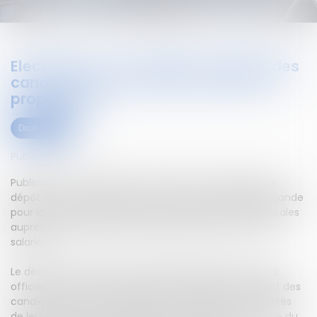
Elections TPE : modalités de dépôt des
candidatures et des documents de
propagande
Droit social
Publié le :
15/06/2020
Publication au JO d’un décret relatif aux modalités de
dépôt des candidatures et des documents de propagande
pour la mesure de l'audience des organisations syndicales
auprès des salariés des entreprises de moins de onze
salariés.
Le décret n° 2020-713 du 11 juin 2020, publié au Journal
officiel du 13 juin 2020, modifie les conditions de dépôt des
candidatures des organisations syndicales, les modalités
de leur instruction par les services du ministère chargé du