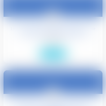
15
juin
Le Conseil d’Etat suspend l’interdiction de
manifester sur la voie publique
Droit public
Lire la suite
15
juin
Elections TPE : modalités de dépôt des