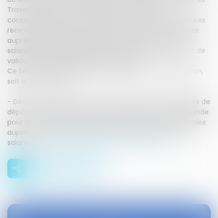
Travail, ainsi que les modalités de la procédure
contentieuse de contestation de la liste des candidatures
recevables relatives à la mesure de l'audience syndicale
auprès des salariés des entreprises de moins de onze
salariés.Il modifie également les modalités de dépôt et de
validation des propagandes électorales.
Ce texte entre en vigueur le lendemain de sa publication,
soit le 14 juin 2020.
- Décret n° 2020-713 du 11 juin 2020 relatif aux modalités de
dépôt des candidatures et des documents de propagande
pour la mesure de l'audience des organisations syndicales
auprès des salariés des entreprises de moins de onze
salariés -
https://www.legifrance.gouv.fr/eli/de...