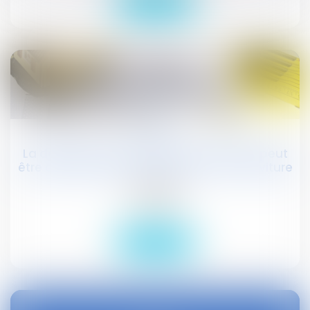
Lire la suite
16
juin
La délivrance d'un permis de construire peut
être conditionnée à la création d'une serviture
Actualités
Droit public
Lire la suite