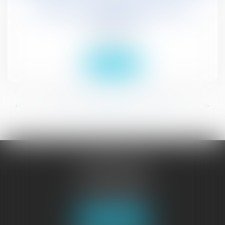
candidatures et des documents de
propagande
Droit social
Lire la suite
...
...
<<
<
153
154
155
156
157
158
159
>
>>
JURISGUYANE
46 avenue de la Liberté
97327 CAYENNE
Tél :
05 94 29 45 35
Fax : 05 94 29 17 48
Nous localiser