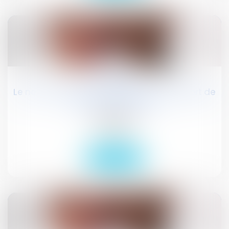
23
sept.
Le nouveau rescrit d'urbanisme : un apport de
la loi du 10 août 2018
Publications
Actualités
Lire la suite