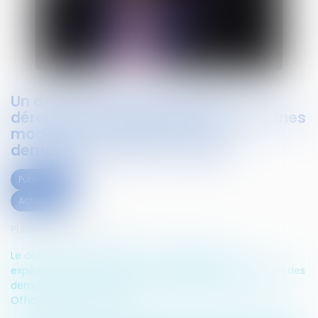
Un droit différencié guyanais : la
dérogation expérimentale de certaines
modalités de traitement des
demandes d’asile en Guyane
Publications
Actualités
Publié le :
03/09/2018
Le décret n° 2018-385 du 23 mai 2018 portant
expérimentation de certaines modalités de traitement des
demandes d’asile en Guyane a été publié au Journal
Officiel du 26 août 2018.