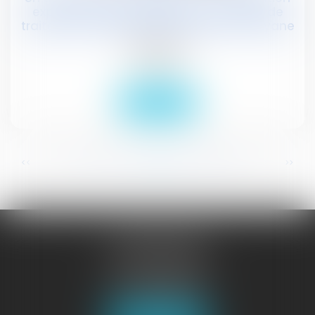
expérimentale de certaines modalités de
traitement des demandes d’asile en Guyane
Publications
Actualités
Lire la suite
...
...
<<
<
330
331
332
333
334
335
336
>
>>
JURISGUYANE
46 avenue de la Liberté
97327 CAYENNE
Tél :
05 94 29 45 35
Fax : 05 94 29 17 48