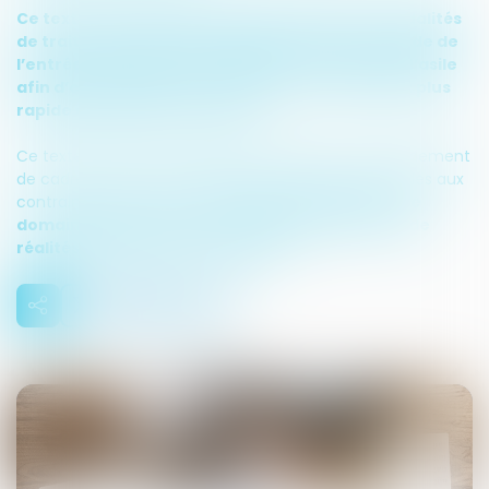
Ce texte de cinq articles modifie certaines modalités
de traitement des demandes prévues par le code de
l’entrée et du séjour des étrangers et du droit d’asile
afin d’expérimenter
,
en Guyane
,
un traitement plus
rapide des demandes d’asile
.
Ce texte marque une volonté très claire du Gouvernement
de cadrer le droit aux réalités territoriales et sociétales aux
contraintes des territoires,
l’outre-mer étant en ce
domaine illustratif de contraintes plurielles et de
réalités inédites dans l’Hexagone
.
28