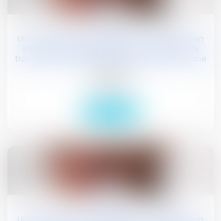
03
sept.
Un droit différencié guyanais : la dérogation
expérimentale de certaines modalités de
traitement des demandes d’asile en Guyane
Publications
Actualités
Lire la suite
03
sept.
Un droit différencié guyanais : la dérogation