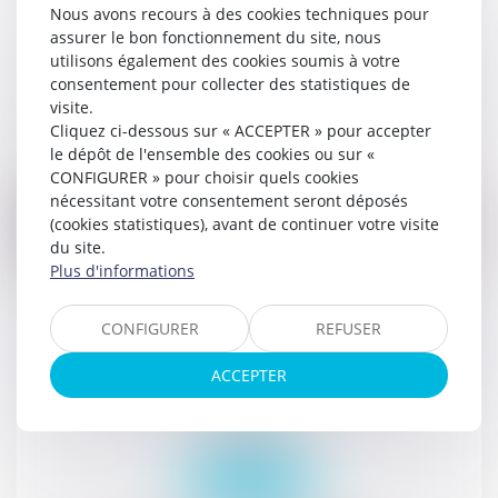
Publications
Nous avons recours à des cookies techniques pour
Actualités
assurer le bon fonctionnement du site, nous
utilisons également des cookies soumis à votre
consentement pour collecter des statistiques de
Lire la suite
visite.
Cliquez ci-dessous sur « ACCEPTER » pour accepter
le dépôt de l'ensemble des cookies ou sur «
CONFIGURER » pour choisir quels cookies
nécessitant votre consentement seront déposés
(cookies statistiques), avant de continuer votre visite
du site.
Plus d'informations
03
oct.
CONFIGURER
REFUSER
Depuis le 1er octobre 2018 des dispositions
juridiques nouvelles s'appliquent
ACCEPTER
Publications
Actualités
Lire la suite