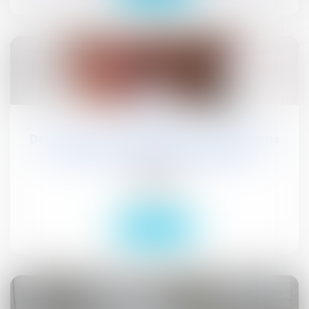
03
oct.
Depuis le 1er octobre 2018 des dispositions
juridiques nouvelles s'appliquent
Publications
Actualités
Lire la suite