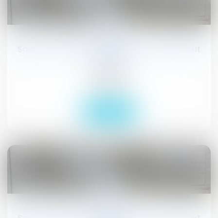
02
oct.
Squat et mesures d’expulsions : ce qu’il faut
savoir
Publications
Actualités
Lire la suite
02
oct.