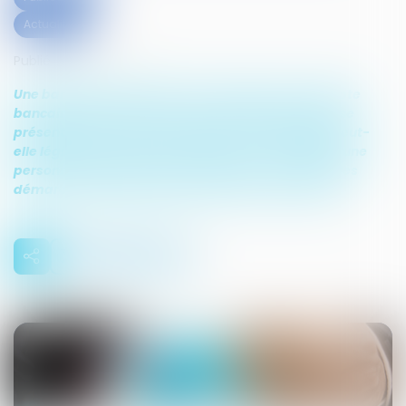
Actualités
Publié le :
07/10/2018
Une banque vient de refuser l’ouverture d’un compte
bancaire à une personne. Ces situations peuvent se
présenter mais sont-elles légales ? Une banque peut-
elle légitimement refuser de d’ouvrir un compte à une
personne ? De quels recours dispose-t-elle ? Quelles
démarches pour faire valoir son droit au compte ?