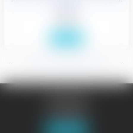
Squat et mesures d’expulsions : ce qu’il faut
savoir
Publications
Actualités
Lire la suite
...
...
<<
<
329
330
331
332
333
334
335
>
>>
JURISGUYANE
46 avenue de la Liberté
97327 CAYENNE
Tél :
05 94 29 45 35
Fax : 05 94 29 17 48
Nous localiser