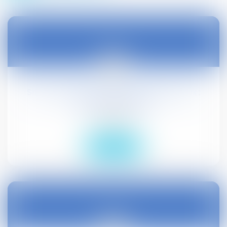
22
nov.
Sites naturels et culturels patrimoniaux :
adoption au Sénat
Droit public
Lire la suite