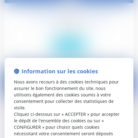
22
nov.
ICPE : plateformes industrielles
Droit public
Lire la suite
Information sur les cookies
Nous avons recours à des cookies techniques pour
assurer le bon fonctionnement du site, nous
21
utilisons également des cookies soumis à votre
nov.
consentement pour collecter des statistiques de
visite.
Points d'Ã©tape sur les rÃ©formes de la
Cliquez ci-dessous sur « ACCEPTER » pour accepter
fiscalitÃ© du capital (IFI et PFU)
le dépôt de l'ensemble des cookies ou sur «
CONFIGURER » pour choisir quels cookies
Droit social
nécessitant votre consentement seront déposés