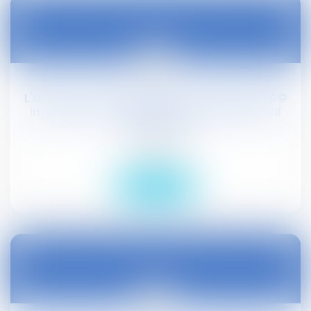
21
nov.
L'action en revendication de la propriÃ©tÃ©
indivise peut Ãªtre effectuÃ©e par un seul
indivisaire
Droit social
Lire la suite
21
nov.