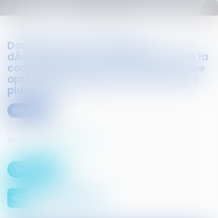
Donation-cession de titres
dÃ©membrÃ©s : inopposabilitÃ© de la
convention de quasi-usufruit conclue
aprÃ¨s la cession pour le calcul de la
plus-value
Droit social
Publié le :
21/11/2019
Source :
www.infosjuris.com
Lire la suite