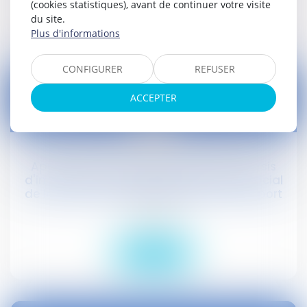
(cookies statistiques), avant de continuer votre visite
Lire la suite
du site.
Plus d'informations
CONFIGURER
REFUSER
ACCEPTER
21
nov.
Apport de titres sous le rÃ©gime du sursis
d'imposition et rÃ©duction du capital social
de la sociÃ©tÃ© bÃ©nÃ©ficiaire de l'apport
Droit social
Lire la suite