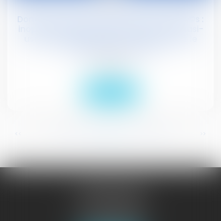
Donation-cession de titres dÃ©membrÃ©s :
inopposabilitÃ© de la convention de quasi-
usufruit conclue aprÃ¨s la cession pour le
calcul de la plus-value
Droit social
Lire la suite
...
...
<<
<
257
258
259
260
261
262
263
>
>>
JURISGUYANE
46 avenue de la Liberté
97327 CAYENNE
Tél :
05 94 29 45 35