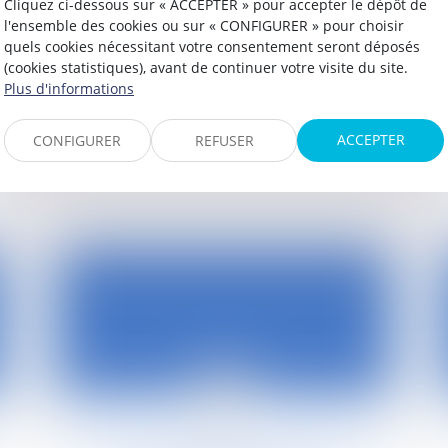
Cliquez ci-dessous sur « ACCEPTER » pour accepter le dépôt de
l'ensemble des cookies ou sur « CONFIGURER » pour choisir
responsable et durable de l’énergie éolienne, n° 2571 , d
quels cookies nécessitant votre consentement seront déposés
tp://www.assemblee-nationale.fr/dyn...
(cookies statistiques), avant de continuer votre visite du site.
Plus d'informations
ACCEPTER
CONFIGURER
REFUSER
24
janv.
PARITÉ DANS UNE LISTE INCOMPLÈTE