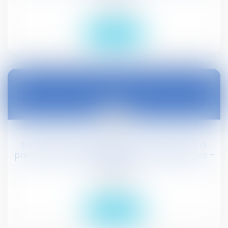
Droit social
Lire la suite
24
mai
Deux aides financières pour aider les TPE à
prévenir les troubles musculo-squelettiques -
NET PME
Droit social
Lire la suite