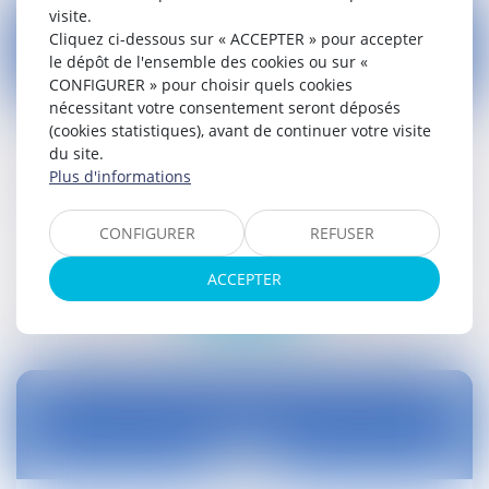
visite.
Cliquez ci-dessous sur « ACCEPTER » pour accepter
le dépôt de l'ensemble des cookies ou sur «
CONFIGURER » pour choisir quels cookies
10
nécessitant votre consentement seront déposés
juin
(cookies statistiques), avant de continuer votre visite
du site.
Employeurs du BTP, où en êtes-vous en
matière de sécurité ? - Emploi / Formation -
Plus d'informations
Le Moniteur
Droit social
CONFIGURER
REFUSER
ACCEPTER
Lire la suite
31