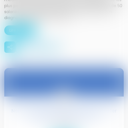
plus petites entreprises, notamment celles de moins de 50
salariés, rencontrent des difficultés pour effectuer un
diagnostic approfondi et mettre...
Lire la suite
29
juin
Nouveautés sociales : ce qui change au 1er
juillet 2016 - Editions Tissot
Droit social