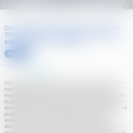
Deux aides financières pour aider les
TPE à prévenir les troubles musculo-
squelettiques - NET PME
Droit social
Publié le :
24/05/2016
Source :
www.netpme.fr
Devant l’augmentation constante des troubles musculo-
squelettiques (TMS), la branche accidents du travail –
maladies professionnelles de l’assurance maladie a lancé
le programme TMS Pros début 2014 afin d’accompagner
spécifiquement 8 000 entreprises dans leur prévention. Ce
programme propose aux entreprises d’agir en quatre
étapes afin : d’identifier si elles sont concernées,
déterminer les postes à risques, établir un diagnostic et
mettre en place un plan d’actions. Or, il est apparu que les