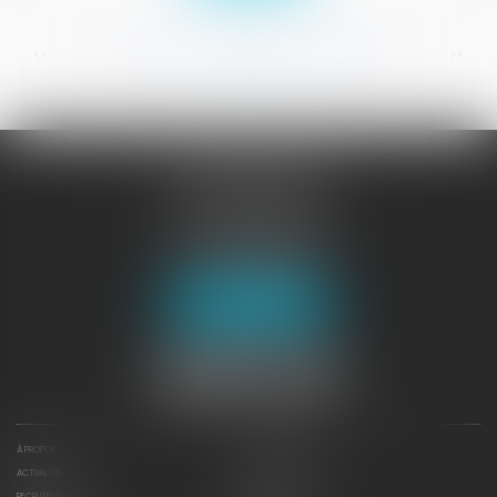
...
...
<<
<
340
341
342
343
344
345
346
>
>>
JURISGUYANE
46 avenue de la Liberté
97327 CAYENNE
Tél :
05 94 29 45 35
Fax : 05 94 29 17 48
Nous localiser
À PROPOS
NOTRE EXPERTISE
ACTUALITÉS
CONTACTEZ-NOUS
RECRUTEMENT
DÉPÊCHES