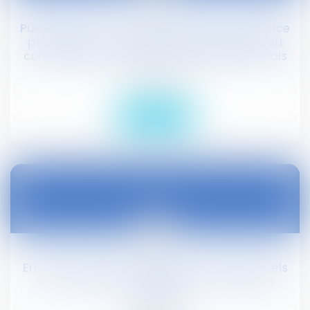
mai
Publication au JO du décret relatif à la justice
prud'homale et au traitement judiciaire du
contentieux du travail - La Gazette du Palais
Droit social
Lire la suite
27
mai
En cas d’arrêt de travail pour maladie : quels
sont vos droits et obligations ? - Editions
Tissot