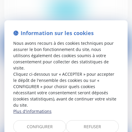
Lire la suite
Information sur les cookies
Nous avons recours à des cookies techniques pour
assurer le bon fonctionnement du site, nous
utilisons également des cookies soumis à votre
16
consentement pour collecter des statistiques de
oct.
visite.
Défaillance dans la prise en charge d'un
Cliquez ci-dessous sur « ACCEPTER » pour accepter
patient : condamnation du CHU pour le
le dépôt de l'ensemble des cookies ou sur «
testicule perdu
CONFIGURER » pour choisir quels cookies
nécessitant votre consentement seront déposés
Droit civil (03)
(cookies statistiques), avant de continuer votre visite
du site.
Plus d'informations
Lire la suite
CONFIGURER
REFUSER