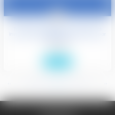
05
sept.
Travailleur handicapé : consultation des
instances représentatives du personnel par
l'employeur
Droit social
Lire la suite
...
...
<<
<
296
297
298
299
300
301
302
>
>>
JURISGUYANE