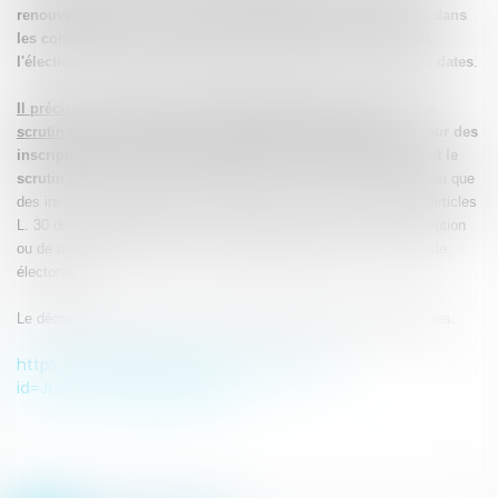
renouvellement des conseillers communautaires, ainsi que, dans
les conditions prévues à l'article L. 224-26 du code électoral,
l'élection des conseillers métropolitains de Lyon, aux même dates
.
Il précise en outre que les listes électorales utilisées pour ce
scrutin seront extraites du répertoire électoral unique
,
et à jour des
inscriptions intervenues jusqu'au sixième vendredi précédant le
scrutin
(article L. 17 du code électoral), soit le 7 février 2020, ainsi que
des inscriptions dérogatoires intervenues jusqu'au 5 mars 2020 (articles
L. 30 du code électoral) et, le cas échéant, des décisions d'inscription
ou de radiation rendues par le juge d'instance (article L. 20 du code
électoral).
Le décret précise que le scrutin ne pourra être clos après 20 heures.
https://www.legifrance.gouv.fr/jo_pdf.do?
id=JORFTEXT000039034392