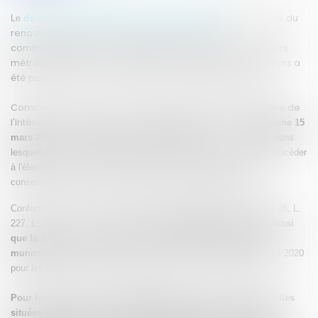
écret n° 2019-928 du 4 septembre 2019
fixant la date du
Le
d
renouvellement des conseillers municipaux et
communautaires, des conseillers de Paris et des conseillers
métropolitains de Lyon, et portant convocation des électeurs a
été publié au Journal Officiel du jeudi 5 septembre 2019.
Comme annoncé par communiqué de presse du ministère de
l'Intérieur, il
fixe la date de convocation des électeurs au
dimanche 15
mars 2020
et au
dimanche 22 mars 2020
dans les communes dans
lesquelles un second tour de scrutin est nécessaire, en vue de procéder
à l'élection des conseillers municipaux et communautaires, des
conseillers de Paris et des conseillers métropolitains de Lyon.
Conformément au code électoral, notamment ses articles L. 224-26, L.
227, L. 271 et L. 273-3, ce texte fixe
les modalités du scrutin ainsi
que la date de convocation des électeurs pour les élections
municipales
au dimanche 15 mars 2020 et au dimanche 22 mars 2020
pour les communes devant procéder à un second tour de scrutin.
Pour les communes de 1 000 habitants et plus, autres que celles
situées dans le ressort de la métropole de Lyon, il prévoit le