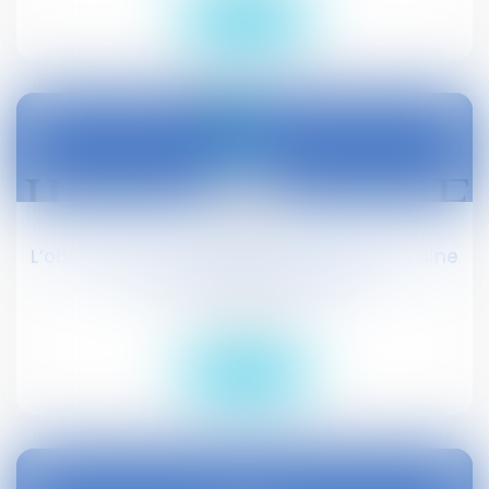
Lire la suite
05
sept.
L’obligation de résultat du garagiste entraîne
une présomption de faute
Droit civil (03)
Lire la suite