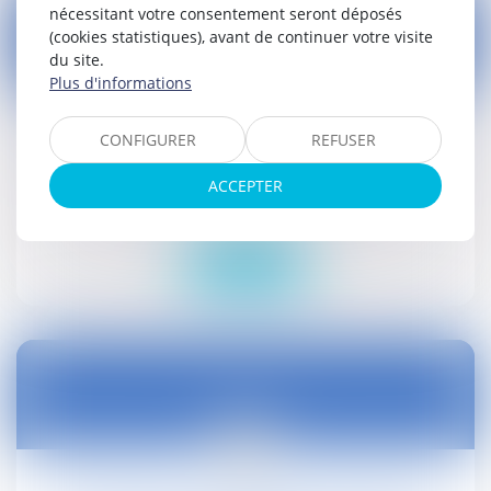
nécessitant votre consentement seront déposés
(cookies statistiques), avant de continuer votre visite
du site.
05
Plus d'informations
sept.
CONFIGURER
REFUSER
Chute d'un baigneur : quelle responsabilité du
maire ?
ACCEPTER
Droit public
Lire la suite
05
sept.