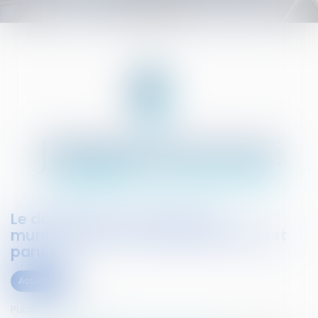
Le décret pour les élections
municipales et communautaires est
paru
Actualités
Publié le :
05/09/2019