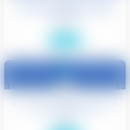
Manquement à l'obligation de mise en
concurrence : informations privilégiées
détenues par ...
Droit public
Lire la suite
05
sept.
Le décret pour les élections municipales et
communautaires est paru
Actualités