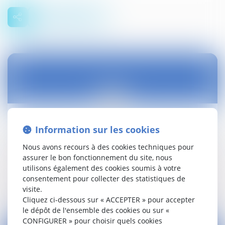
05
sept.
L’obligation de résultat du garagiste entraîne
Information sur les cookies
une présomption de faute et du lien de ...
Nous avons recours à des cookies techniques pour
Droit civil (03)
assurer le bon fonctionnement du site, nous
utilisons également des cookies soumis à votre
consentement pour collecter des statistiques de
Lire la suite
visite.
Cliquez ci-dessous sur « ACCEPTER » pour accepter
le dépôt de l'ensemble des cookies ou sur «
CONFIGURER » pour choisir quels cookies