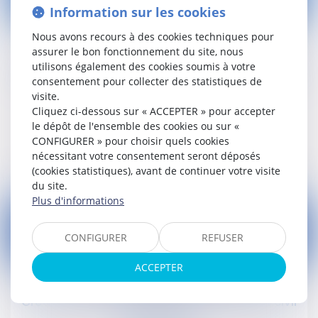
Information sur les cookies
30
sept.
Nous avons recours à des cookies techniques pour
assurer le bon fonctionnement du site, nous
Le bailleur n'est pas responsable des troubles
utilisons également des cookies soumis à votre
de voisinage causés par des personnes avec
consentement pour collecter des statistiques de
qui il a un lien contractuel
visite.
Droit civil (03)
Cliquez ci-dessous sur « ACCEPTER » pour accepter
le dépôt de l'ensemble des cookies ou sur «
CONFIGURER » pour choisir quels cookies
Lire la suite
nécessitant votre consentement seront déposés
(cookies statistiques), avant de continuer votre visite
du site.
Plus d'informations
CONFIGURER
REFUSER
30
ACCEPTER
sept.
Création d'un registre des actes de l'état civil
électronique