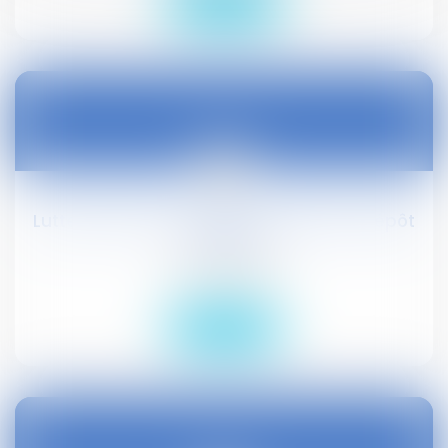
Lire la suite
14
sept.
Lutte contre les mariages frauduleux : dépôt
au Sénat
Droit civil (03)
Lire la suite