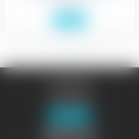
Droit public
Lire la suite
...
...
<<
<
51
52
53
54
55
56
57
>
>>
JURISGUYANE
46 avenue de la Liberté
97327 CAYENNE
Tél :
05 94 29 45 35
Fax : 05 94 29 17 48
Nous localiser