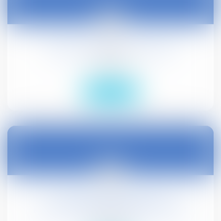
14
sept.
Congés d'adoption : précisions
Droit social
Lire la suite
14
sept.
Cohérence du territoire des
intercommunalités : dépôt au Sénat