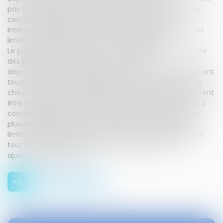
pas chevaucher les limites régionales.Or, le territoire de
certains établissements publics de coopération
intercommunale (EPCI) à fiscalité propre chevauche les
limites départementales ou même régionales.
Le présent texte tend à mettre en cohérence le territoire
des EPCI à fiscalité propre avec les limites
départementales et régionales.L’article 1er prévoit qu’avant
toute création ou modification d’un EPCI susceptible de
chevaucher des limites départementales, celles-ci doivent
être préalablement rectifiées en conséquence.L’article 2
concerne les EPCI existants dont le territoire s’étend sur
plusieurs départements. Il organise la rectification des
limites départementales et régionales afin de supprimer
tout chevauchement.L’article 3 comporte divers
ajustements de forme.