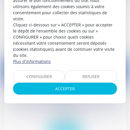
assurer le bon fonctionnement du site, nous
Congé payé : mise en conformité avec le droit
utilisons également des cookies soumis à votre
de l'Union européenne
consentement pour collecter des statistiques de
visite.
Droit social
Cliquez ci-dessous sur « ACCEPTER » pour accepter
le dépôt de l'ensemble des cookies ou sur «
Lire la suite
CONFIGURER » pour choisir quels cookies
nécessitant votre consentement seront déposés
(cookies statistiques), avant de continuer votre visite
du site.
Plus d'informations
CONFIGURER
REFUSER
14
sept.
ACCEPTER
Attribution des logements sociaux : dépôt au
Sénat
Droit civil (03)