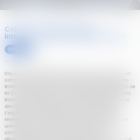
Cohérence du territoire des
intercommunalités : dépôt au Sénat
Droit public
Publié le :
14/09/2023
Dépôt au Sénat d'une proposition de loi pour une mise en
cohérence du territoire des intercommunalités avec les
limites des départements et des régions.Une proposition de
loi (n° 754) pour une mise en cohérence du territoire des
intercommunalités avec les limites des départements et
des régions a été déposée au Sénat le 20 juin 2023.
L’organisation territoriale de la France repose sur trois
niveaux, la commune, le département et la région. Dans
une logique de cohérence, le territoire de chaque
commune ne doit pas chevaucher les limites
départementales et le territoire d’un département ne doit