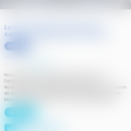
La CNAV précise l’utilisation du
compte pénibilité pour la retraite
Droit social
Publié le :
17/03/2016
Source :
www.legisocial.fr
Nous poursuivons notre série d'articles consacrés à
l'articulation du compte C3P avec la retraite.
Nous abordons plus spécifiquement aujourd'hui l'attribution
de trimestres de majoration de durée d'assurance par le
biais des comptes acquis sur le compte de pénibilité...
Lire la suite