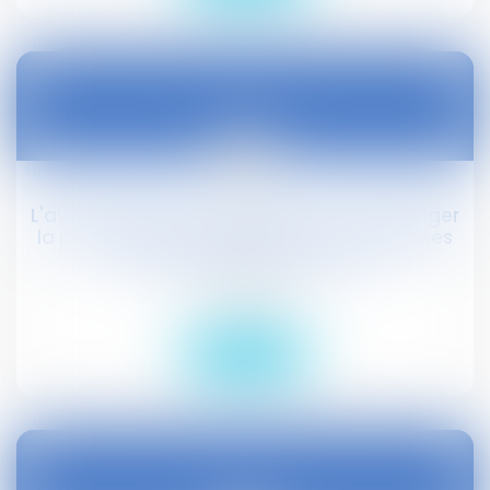
24
févr.
L'avant-projet de loi « El Khomri » veut corriger
la procédure de contestation des expertises
commandées par le CHSCT
Droit social
Lire la suite