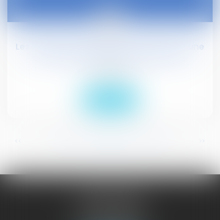
23
févr.
Les salariés du BTP devront bientôt avoir une
carte d'identification professionnelle
Droit social
Lire la suite
...
...
<<
<
342
343
344
345
346
347
348
>
>>
JURISGUYANE
46 avenue de la Liberté
97327 CAYENNE