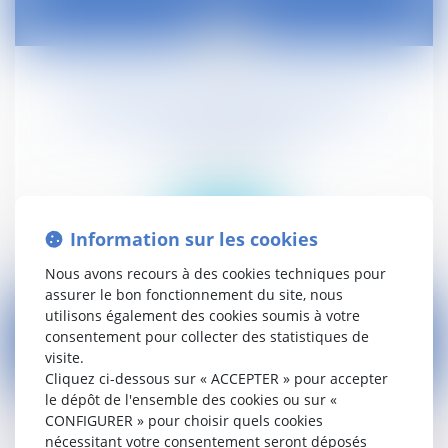
07
mars
Dénonciation d’un accord collectif et
conséquence sur la rémunération - La
Gazette du Palais
Droit social
Lire la suite
Information sur les cookies
Nous avons recours à des cookies techniques pour
assurer le bon fonctionnement du site, nous
utilisons également des cookies soumis à votre
consentement pour collecter des statistiques de
visite.
Cliquez ci-dessous sur « ACCEPTER » pour accepter
26
le dépôt de l'ensemble des cookies ou sur «
févr.
CONFIGURER » pour choisir quels cookies
Interdiction de vapoter sur le lieu de travail ! -
nécessitant votre consentement seront déposés