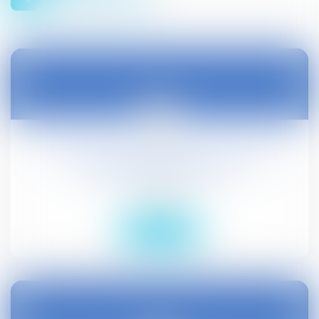
17
mars
La CNAV précise l’utilisation du compte
pénibilité pour la retraite
Droit social
Lire la suite