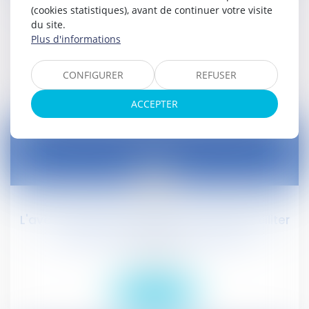
Éditions Francis Lefebvre
(cookies statistiques), avant de continuer votre visite
du site.
Droit social
Plus d'informations
Lire la suite
CONFIGURER
REFUSER
ACCEPTER
25
févr.
L'avant-projet de loi El Khomri entend faciliter
la révision des accords collectifs
Droit social
Lire la suite