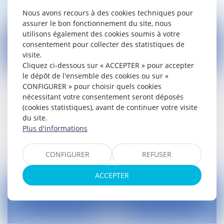
Nous avons recours à des cookies techniques pour
assurer le bon fonctionnement du site, nous
utilisons également des cookies soumis à votre
consentement pour collecter des statistiques de
visite.
20
Cliquez ci-dessous sur « ACCEPTER » pour accepter
nov.
le dépôt de l'ensemble des cookies ou sur «
CONFIGURER » pour choisir quels cookies
Carte Vitale biométrique : adoption au Sénat
nécessitant votre consentement seront déposés
(cookies statistiques), avant de continuer votre visite
Droit social
du site.
Plus d'informations
Lire la suite
CONFIGURER
REFUSER
ACCEPTER
20