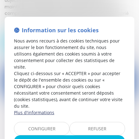
objectivement justifié par un but légitime tenant au
maintien d’une capacité de soins de santé ou d’une
compétence médicale et constitue un moyen approprié
et nécessaire permettant d’atteindre ce but, ce qu’il
appartient à la juridiction de renvoi de vérifier.
Information sur les cookies
Nous avons recours à des cookies techniques pour
assurer le bon fonctionnement du site, nous
utilisons également des cookies soumis à votre
consentement pour collecter des statistiques de
visite.
Cliquez ci-dessous sur « ACCEPTER » pour accepter
le dépôt de l'ensemble des cookies ou sur «
CONFIGURER » pour choisir quels cookies
nécessitant votre consentement seront déposés
12
(cookies statistiques), avant de continuer votre visite
nov.
du site.
Transposition de la directive RED II : projet
Plus d'informations
d'ordonnance
Droit public
CONFIGURER
REFUSER