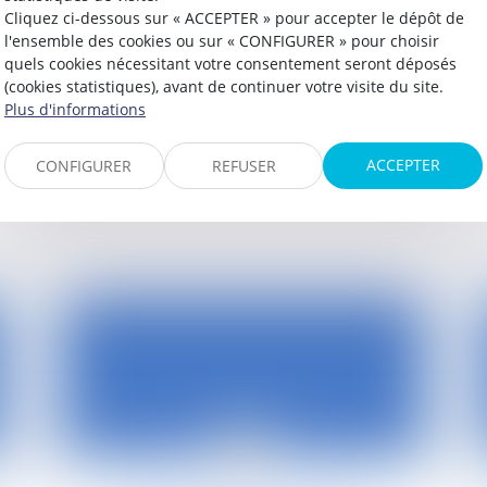
Cliquez ci-dessous sur « ACCEPTER » pour accepter le dépôt de
l'ensemble des cookies ou sur « CONFIGURER » pour choisir
quels cookies nécessitant votre consentement seront déposés
7 octobre 2019 (n° 17DA00460), Caisse primaire d'assuran
(cookies statistiques), avant de continuer votre visite du site.
Plus d'informations
ACCEPTER
CONFIGURER
REFUSER
26
nov.