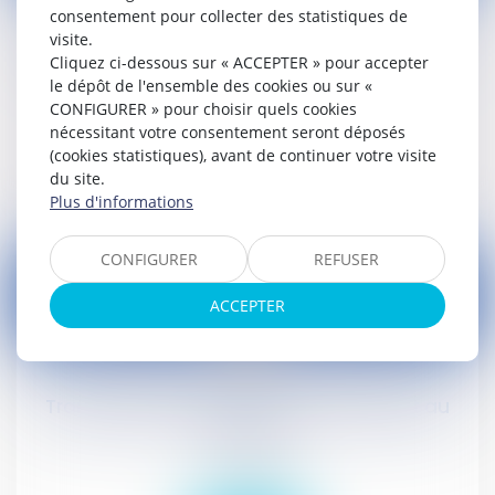
sept.
consentement pour collecter des statistiques de
visite.
Annulation de l’autorisation de licenciement si
Cliquez ci-dessous sur « ACCEPTER » pour accepter
elle ne tient pas compte des mandats ...
le dépôt de l'ensemble des cookies ou sur «
Droit social
CONFIGURER » pour choisir quels cookies
nécessitant votre consentement seront déposés
(cookies statistiques), avant de continuer votre visite
Lire la suite
du site.
Plus d'informations
CONFIGURER
REFUSER
ACCEPTER
09
sept.
Transition énergétique éolienne : dépôt au
Sénat
Droit public