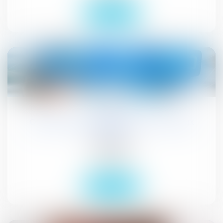
Lire la suite
14
juil.
Quelles responsabilités sur les réseaux
sociaux ?
Publications
Actualités
Lire la suite