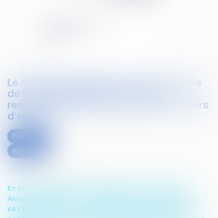
Le CAP22 préconise une réforme forte
de la carte judiciaire avec une
reconfiguration des ressorts des cours
d’appel
Publications
Actualités
Publié le :
28/07/2018
En pleine déferlante médiatique de l’affaire dite
Alexandre Benala
, certains médias ont rendu public,
ces derniers jours, un rapport resté jusqu’alors