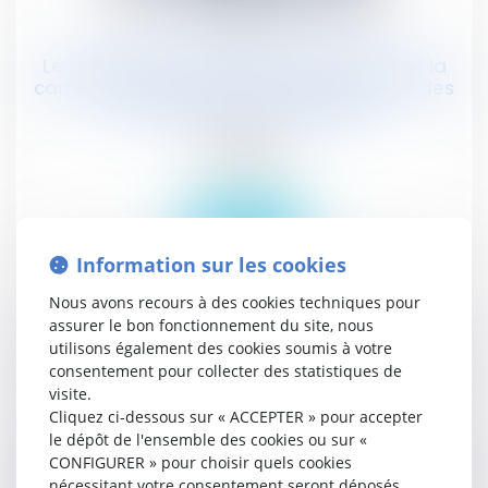
28
juil.
Le CAP22 préconise une réforme forte de la
carte judiciaire avec une reconfiguration des
ressorts des cours d’appel
Publications
Actualités
Lire la suite
Information sur les cookies
Nous avons recours à des cookies techniques pour
assurer le bon fonctionnement du site, nous
utilisons également des cookies soumis à votre
consentement pour collecter des statistiques de
visite.
28
Cliquez ci-dessous sur « ACCEPTER » pour accepter
juil.
le dépôt de l'ensemble des cookies ou sur «
CONFIGURER » pour choisir quels cookies
Le CAP22 préconise une réforme forte de la
carte judiciaire avec une reconfiguration des
nécessitant votre consentement seront déposés