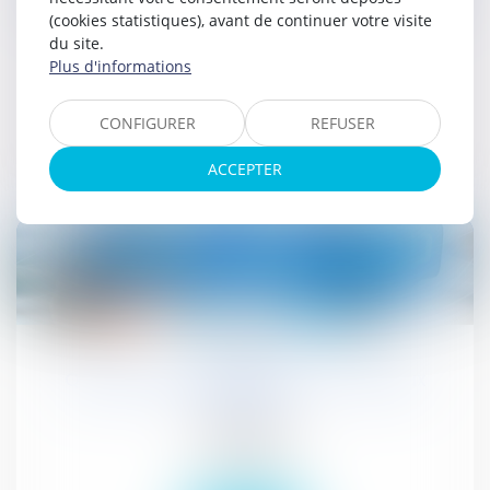
ressorts des cours d’appel
(cookies statistiques), avant de continuer votre visite
du site.
Publications
Plus d'informations
Actualités
CONFIGURER
REFUSER
Lire la suite
ACCEPTER
14
juil.
Quelles responsabilités sur les réseaux
sociaux ?
Publications
Actualités