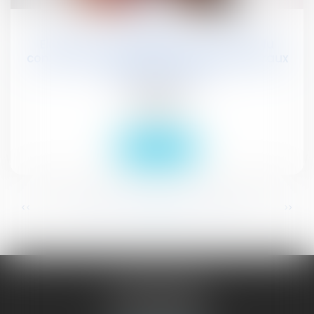
11
juil.
Election d’un bâtonnier : l’effectivité du
contrôle du respect des Principes Généraux
du droit électoral
Publications
Actualités
Lire la suite
...
...
<<
<
332
333
334
335
336
337
338
>
>>
JURISGUYANE
46 avenue de la Liberté