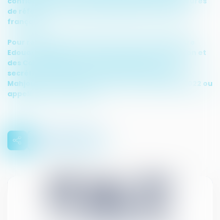
confidentiel, comportant des propositions majeures
de réforme de fond devant impacter la société
française.
Pour rappel, le 13 octobre 2017, le Premier Ministre
Edouard Philippe, aux côtés du ministre de l’Action et
des Comptes publics, Gérard Darmanin, et du
secrétaire d’Etat chargé du Numérique, Mounir
Mahjoub, installait le Comité d’Action Publique 2022 ou
appelé encore
« CAP22 »
.