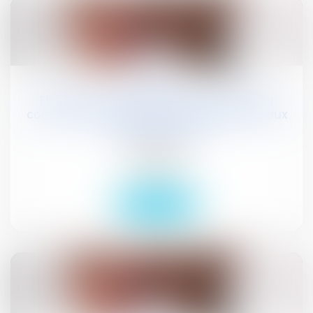
11
juil.
Election d’un bâtonnier : l’effectivité du
contrôle du respect des Principes Généraux
du droit électoral
Publications
Actualités
Lire la suite