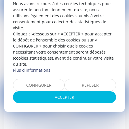
Nous avons recours à des cookies techniques pour
assurer le bon fonctionnement du site, nous
16
utilisons également des cookies soumis à votre
oct.
consentement pour collecter des statistiques de
visite.
Bioéthique : adoption en 1ère lecture à
Cliquez ci-dessous sur « ACCEPTER » pour accepter
l'Assemblée nationale
le dépôt de l'ensemble des cookies ou sur «
Droit civil (03)
CONFIGURER » pour choisir quels cookies
nécessitant votre consentement seront déposés
(cookies statistiques), avant de continuer votre visite
Lire la suite
du site.
Plus d'informations
CONFIGURER
REFUSER
ACCEPTER
16
oct.
Défaillance dans la prise en charge d'un